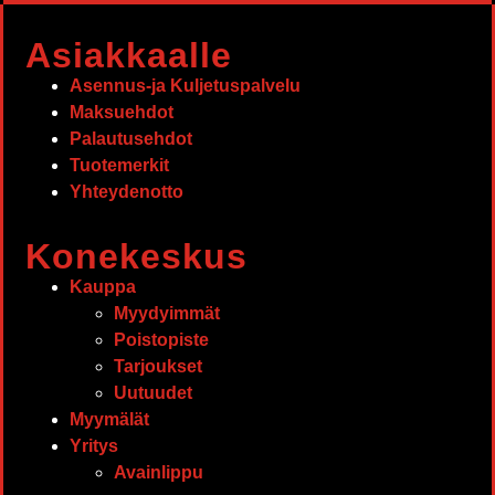
Asiakkaalle
Asennus-ja Kuljetuspalvelu
Maksuehdot
Palautusehdot
Tuotemerkit
Yhteydenotto
Konekeskus
Kauppa
Myydyimmät
Poistopiste
Tarjoukset
Uutuudet
Myymälät
Yritys
Avainlippu