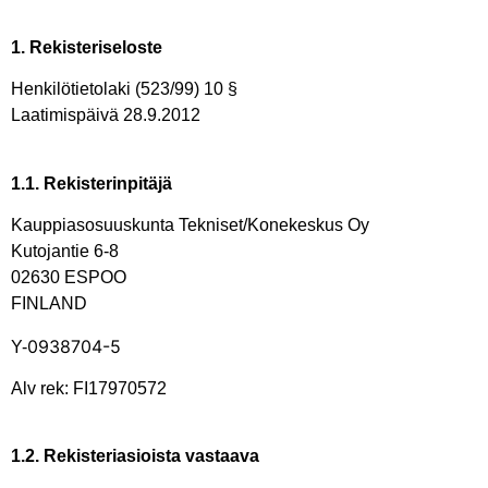
1. Rekisteriseloste
Henkilötietolaki (523/99) 10 §
Laatimispäivä 28.9.2012
1.1. Rekisterinpitäjä
Kauppiasosuuskunta Tekniset/Konekeskus Oy
Kutojantie 6-8
02630 ESPOO
FINLAND
0938704-5
Y-
Alv rek: FI17970572
1.2. Rekisteriasioista vastaava