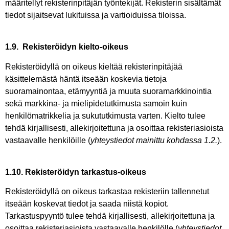
määritellyt rekisterinpitäjän työntekijät. Rekisterin sisältämät
tiedot sijaitsevat lukituissa ja vartioiduissa tiloissa.
1.9. Rekisteröidyn kielto-oikeus
Rekisteröidyllä on oikeus kieltää rekisterinpitäjää
käsittelemästä häntä itseään koskevia tietoja
suoramainontaa, etämyyntiä ja muuta suoramarkkinointia
sekä markkina- ja mielipidetutkimusta samoin kuin
henkilömatrikkelia ja sukututkimusta varten. Kielto tulee
tehdä kirjallisesti, allekirjoitettuna ja osoittaa rekisteriasioista
vastaavalle henkilöille (
yhteystiedot mainittu kohdassa 1.2.
).
1.10. Rekisteröidyn tarkastus-oikeus
Rekisteröidyllä on oikeus tarkastaa rekisteriin tallennetut
itseään koskevat tiedot ja saada niistä kopiot.
Tarkastuspyyntö tulee tehdä kirjallisesti, allekirjoitettuna ja
osoittaa rekisteriasioista vastaavalle henkilölle (
yhteystiedot