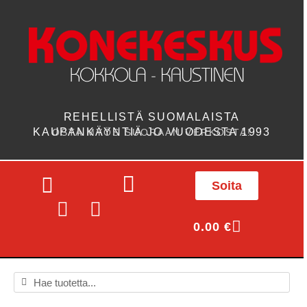
REHELLISTÄ SUOMALAISTA
KAUPANKÄYNTIÄ JO VUODESTA 1993
OSTA MYÖS SUORAAN VERKOSTA!
Soita
0.00
€