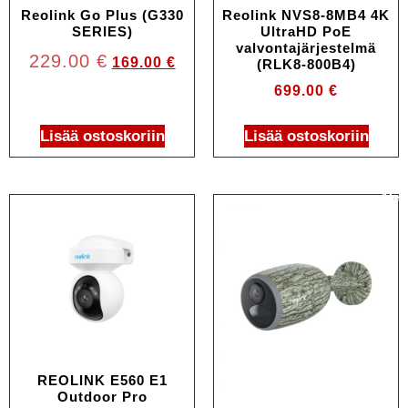
Reolink Go Plus (G330
Reolink NVS8-8MB4 4K
SERIES)
UltraHD PoE
valvontajärjestelmä
229.00
€
169.00
€
(RLK8-800B4)
699.00
€
Lisää ostoskoriin
Lisää ostoskoriin
Ale!
REOLINK E560 E1
Outdoor Pro