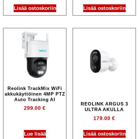
Lisää ostoskoriin
Lisää ostoskoriin
Reolink TrackMix WiFi
akkukäyttöinen 4MP PTZ
Auto Tracking AI
REOLINK ARGUS 3
299.00
€
ULTRA AKULLA
179.00
€
Lue lisää
Lisää ostoskoriin