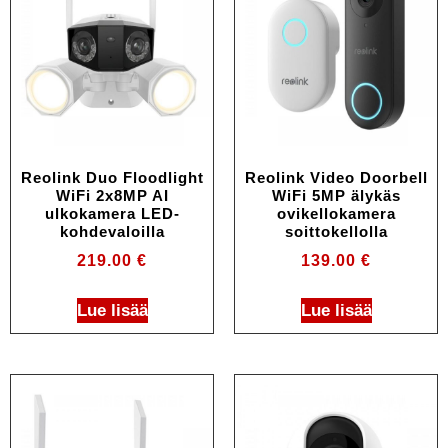
Reolink Duo Floodlight
Reolink Video Doorbell
WiFi 2x8MP AI
WiFi 5MP älykäs
ulkokamera LED-
ovikellokamera
kohdevaloilla
soittokellolla
219.00
€
139.00
€
Lue lisää
Lue lisää