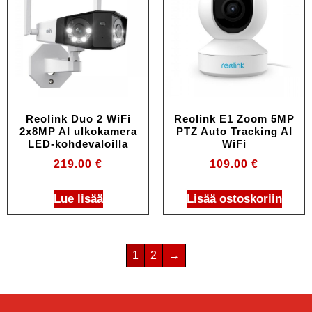
Reolink Duo 2 WiFi
Reolink E1 Zoom 5MP
2x8MP AI ulkokamera
PTZ Auto Tracking AI
LED-kohdevaloilla
WiFi
219.00
€
109.00
€
Lue lisää
Lisää ostoskoriin
1
2
→