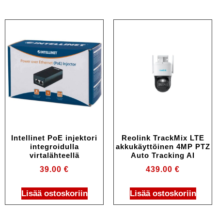
Intellinet PoE injektori
Reolink TrackMix LTE
integroidulla
akkukäyttöinen 4MP PTZ
virtalähteellä
Auto Tracking AI
39.00
€
439.00
€
Lisää ostoskoriin
Lisää ostoskoriin