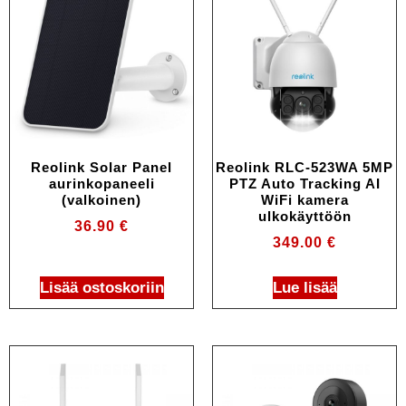
Reolink Solar Panel
Reolink RLC-523WA 5MP
aurinkopaneeli
PTZ Auto Tracking AI
(valkoinen)
WiFi kamera
ulkokäyttöön
36.90
€
349.00
€
Lisää ostoskoriin
Lue lisää