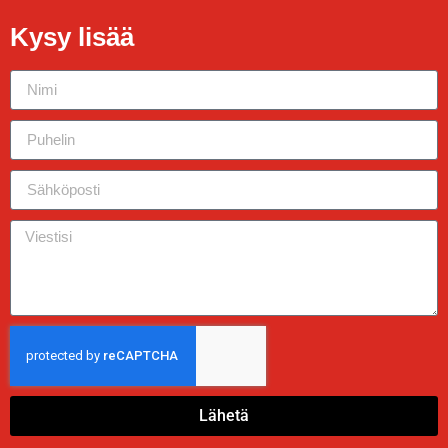
Kysy lisää
Lähetä