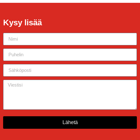
Kysy lisää
Lähetä