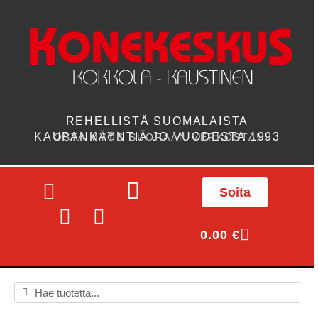
REHELLISTÄ SUOMALAISTA
KAUPANKÄYNTIÄ JO VUODESTA 1993
OSTA MYÖS SUORAAN VERKOSTA!
Soita
0.00
€