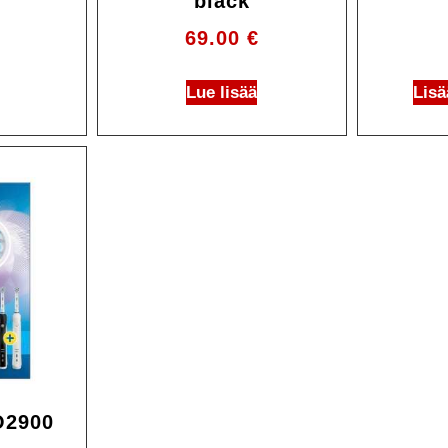
black
69.00
€
Lue lisää
Lisä
O2900