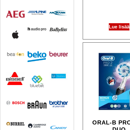
Lue lisää
ORAL-B PR
DUO