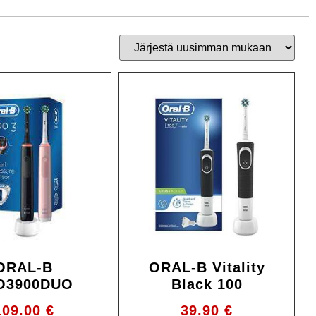
ORAL-B
ORAL-B Vitality
O3900DUO
Black 100
109.00
€
39.90
€