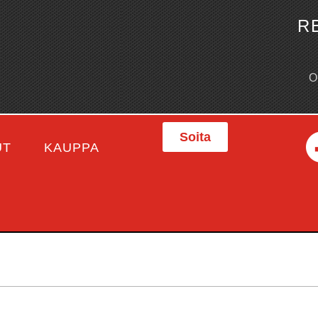
R
Soita
UT
KAUPPA