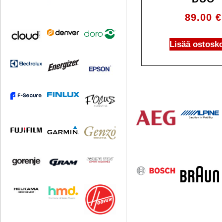
89.00
€
Lisää ostosko