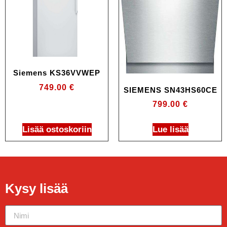
Siemens KS36VVWEP
749.00
€
SIEMENS SN43HS60CE
799.00
€
Lisää ostoskoriin
Lue lisää
Kysy lisää