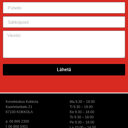
Lähetä
Konekeskus Kokkola
Ma 9.30 – 18.00
Kaarlelankatu 21
Ti 9.30 – 18.00
67100 KOKKOLA
Ke 9.30 – 18.00
To 9.30 – 18.00
p. 06 866 2300
Pe 9.30 – 18.00
f. 06 868 0401
La 10.00 – 14.00