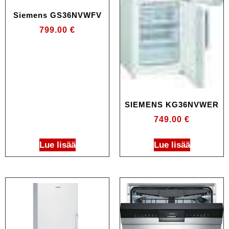
Siemens GS36NVWFV
799.00
€
SIEMENS KG36NVWER
749.00
€
Lue lisää
Lue lisää