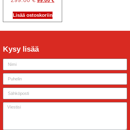
99.00
€
Lisää ostoskoriin
Kysy lisää