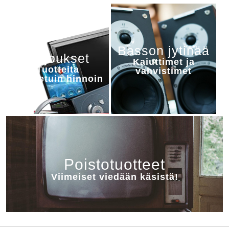
Basson jytinää
Tarjoukset
Kaiuttimet ja
Tuotteita
vahvistimet
alennetuin hinnoin
Poistotuotteet
Viimeiset viedään käsistä!