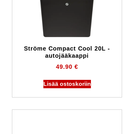
Ströme Compact Cool 20L -
autojääkaappi
49.90
€
Lisää ostoskoriin