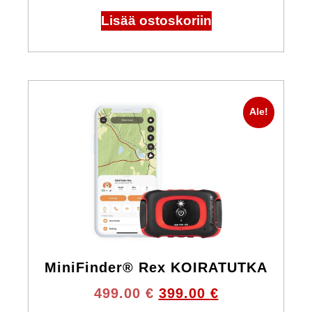
Lisää ostoskoriin
Ale!
MiniFinder® Rex KOIRATUTKA
499.00
€
399.00
€