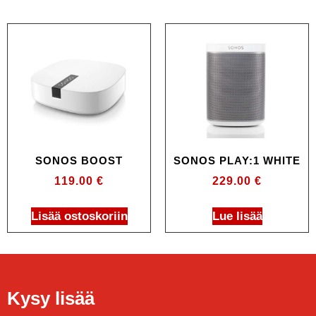
SONOS BOOST
SONOS PLAY:1 WHITE
119.00
€
229.00
€
Lisää ostoskoriin
Lue lisää
Kysy lisää