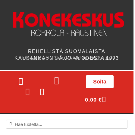
REHELLISTÄ SUOMALAISTA
KAUPANKÄYNTIÄ JO VUODESTA 1993
OSTA MYÖS SUORAAN VERKOSTA!
Soita
0.00
€