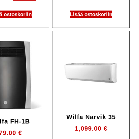
ä ostoskoriin
Lisää ostoskoriin
Wilfa Narvik 35
lfa FH-1B
1,099.00
€
79.00
€