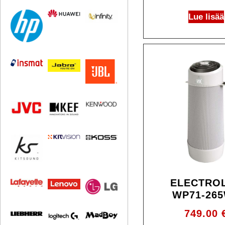
Lue lisää
ELECTRO
WP71-26
749.00