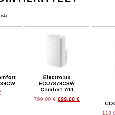
losta
Ale!
omfort
Electrolux
339CW
ECU7878CSW
Comfort 700
€
799.00
€
699.00
€
CO
119.