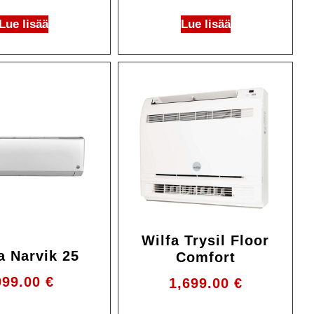
Lue lisää
Lue lisää
Wilfa Trysil Floor
a Narvik 25
Comfort
999.00
€
1,699.00
€