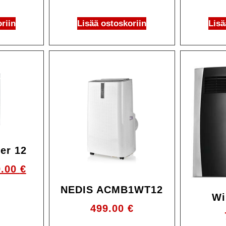
riin
Lisää ostoskoriin
Lisä
Ale!
er 12
9.00
€
NEDIS ACMB1WT12
Wi
499.00
€