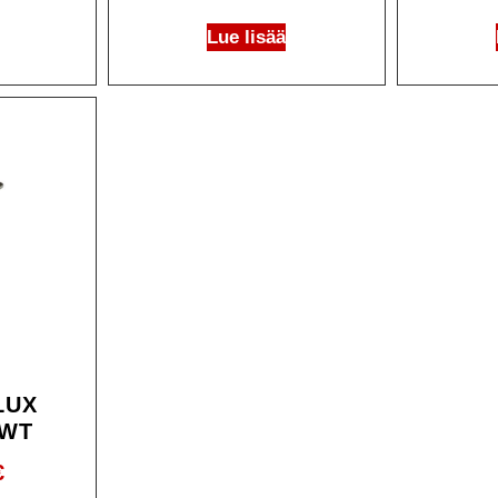
Lue lisää
LUX
5WT
€