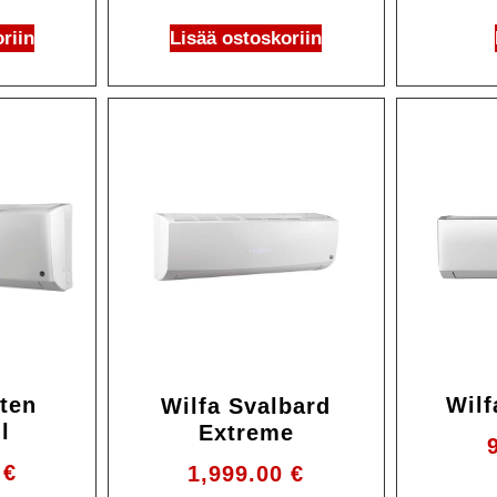
riin
Lisää ostoskoriin
oten
Wilf
Wilfa Svalbard
l
Extreme
0
€
1,999.00
€