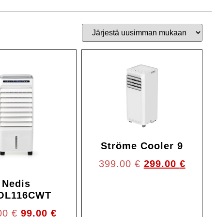
Ale!
Ale!
Ströme Cooler 9
399.00
€
299.00
€
Nedis
OL116CWT
00
€
99.00
€