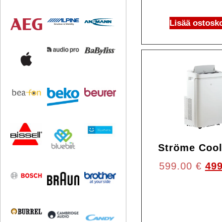
Lisää ostosko
Ströme Cool
599.00
€
49