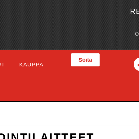
R
Soita
UT
KAUPPA
OINTILAITTEET