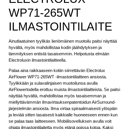
WP71-265WT
ILMASTOINTILAITE
Ainutlaatuinen tyylikäs lieriömäinen muotoilu paitsi näyttää
hyvältä, myös mahdollistaa kodin jäähdytyksen ja
lämmityksen entistä tasaisemmin. Helpotusta elmään
Electroluxin ilmastointilaitteella.
Palaa aina raikkaaseen kotiin siirrettävän Electrolux
AirFlower WP71-265WT -ilmastointilaitteen ansiosta.
Tyylikkään ja sulavalinjaisen muotoilunsa avulla
AirFlowertodella erottuu muista ilmastointilaitteista. Se paitsi
näyttää hyvältä, mahdollistaa myös tasaisemman ja
miellyttävämmän ilmavirtauksenpatentoidun AirSurround-
järjestelmän ansiosta. Ilma virtaa spiraalimaisesti ylöspäin
ja leviää sitten tasaisesti kaikkialle huoneeseen ennen kun
se palaa taas laitteeseen. Mobiilisovelluksen avulla voit
ohjata ilmastointilaitetta myös etänä poissa kotoa. Kaksi