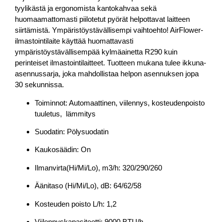
tyylikästä ja ergonomista kantokahvaa sekä
huomaamattomasti piilotetut pyörät helpottavat laitteen
siirtämistä. Ympäristöystävällisempi vaihtoehto! AirFlower-
ilmastointilaite käyttää huomattavasti
ympäristöystävällisempää kylmäainetta R290 kuin
perinteiset ilmastointilaitteet.
Tuotteen mukana tulee ikkuna-
asennussarja, joka mahdollistaa helpon asennuksen jopa
30 sekunnissa.
Toiminnot: Automaattinen, viilennys, kosteudenpoisto
tuuletus, lämmitys
Suodatin: Pölysuodatin
Kaukosäädin: On
Ilmanvirta(Hi/Mi/Lo), m3/h: 320/290/260
Äänitaso (Hi/Mi/Lo), dB: 64/62/58
Kosteuden poisto L/h: 1,2
Viilennyskapasiteetti: 9000 BTU/h