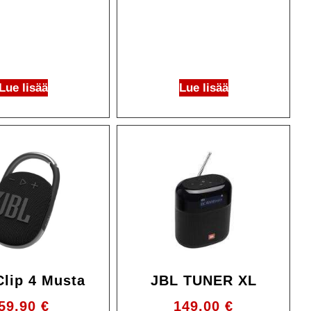
Lue lisää
Lue lisää
JBL TUNER XL
Clip 4 Musta
149.00
€
59.90
€