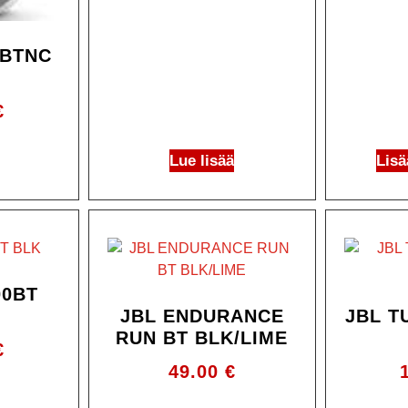
0BTNC
€
Lue lisää
Lisä
00BT
JBL ENDURANCE
JBL T
RUN BT BLK/LIME
€
49.00
€