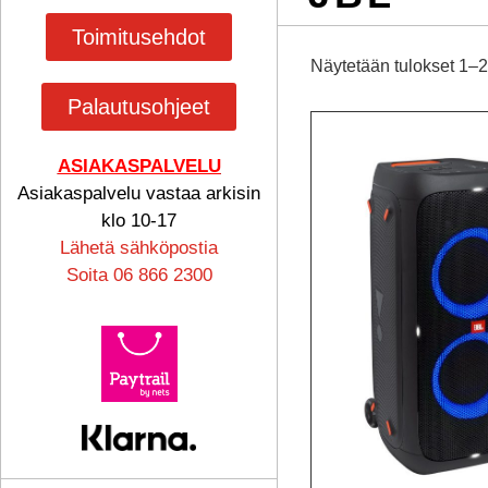
Toimitusehdot
Näytetään tulokset 1–2
Palautusohjeet
ASIAKASPALVELU
Asiakaspalvelu vastaa arkisin
klo 10-17
Lähetä sähköpostia
Soita 06 866 2300