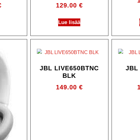
€
129.00
€
Lue lisää
JBL LIVE650BTNC
JBL
BLK
149.00
€