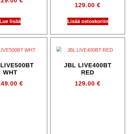
129.00
€
129.00
€
Lue lisää
Lisää ostoskoriin
 LIVE500BT
JBL LIVE400BT
WHT
RED
149.00
€
129.00
€