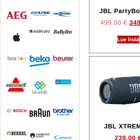
JBL PartyBo
499.00
€
34
Lue lisää
JBL XTRE
239.00