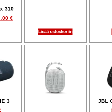
x 310
9.00
€
Lisää ostoskoriin
ME 3
JBL 
€