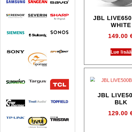
JBL LIVE65
WHITE
149.00
Lue lisää
JBL LIVE5
BLK
129.00