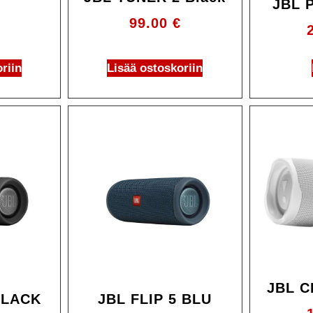
JBL 
99.00
€
riin
Lisää ostoskoriin
JBL 
BLACK
JBL FLIP 5 BLU