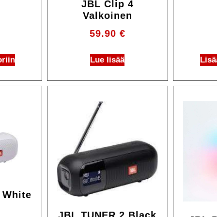
JBL Clip 4
Valkoinen
59.90
€
riin
Lue lisää
Lisä
 White
JBL TUNER 2 Black