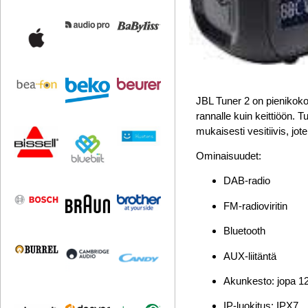
JBL Tuner 2 on pienikokoi
rannalle kuin keittiöön. 
mukaisesti vesitiivis, jo
Ominaisuudet
:
DAB-radio
FM-radioviritin
Bluetooth
AUX-liitäntä
Akunkesto: jopa 12
IP-luokitus: IPX7