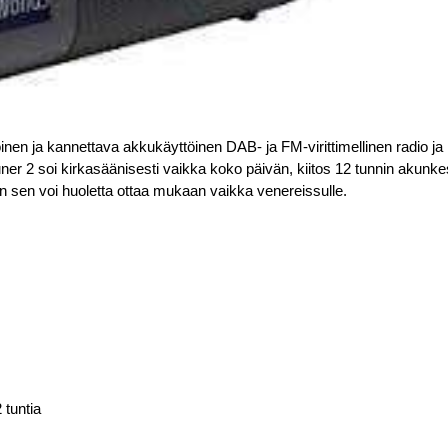
nen ja kannettava akkukäyttöinen DAB- ja FM-virittimellinen radio ja Bl
Tuner 2 soi kirkasäänisesti vaikka koko päivän, kiitos 12 tunnin akunk
ten sen voi huoletta ottaa mukaan vaikka venereissulle.
 tuntia