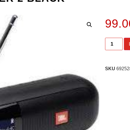
99.
SKU
69252