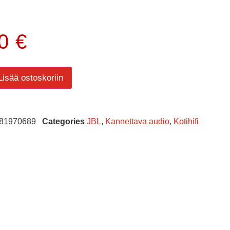
00
€
Lisää ostoskoriin
81970689
Categories
JBL
,
Kannettava audio
,
Kotihifi