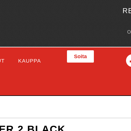
R
Soita
UT
KAUPPA
ER 2 BLACK