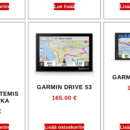
riin
Lue lisää
Lisä
GARM
GARMIN DRIVE 53
TEMIS
165.00
€
TKA
€
riin
Lisää ostoskoriin
Lisä