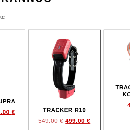
sta
Ale!
Ale!
TRA
K
UPRA
TRACKER R10
9.00
€
549.00
€
499.00
€