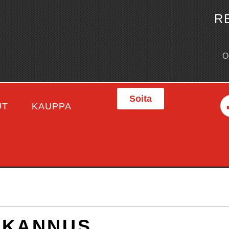
R
Soita
UT
KAUPPA
IKANNUS