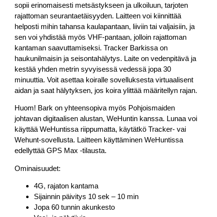
sopii erinomaisesti metsästykseen ja ulkoiluun, tarjoten
rajattoman seurantaetäisyyden. Laitteen voi kiinnittää
helposti mihin tahansa kaulapantaan, liiviin tai valjaisiin, ja
sen voi yhdistää myös VHF-pantaan, jolloin rajattoman
kantaman saavuttamiseksi. Tracker Barkissa on
haukunilmaisin ja seisontahälytys. Laite on vedenpitävä ja
kestää yhden metrin syvyisessä vedessä jopa 30
minuuttia. Voit asettaa koiralle sovelluksesta virtuaalisent
aidan ja saat hälytyksen, jos koira ylittää määritellyn rajan.
Huom! Bark on yhteensopiva myös Pohjoismaiden
johtavan digitaalisen alustan, WeHuntin kanssa. Lunaa voi
käyttää WeHuntissa riippumatta, käytätkö Tracker- vai
Wehunt-sovellusta. Laitteen käyttäminen WeHuntissa
edellyttää GPS Max -tilausta.
Ominaisuudet:
4G, rajaton kantama
Sijainnin päivitys 10 sek – 10 min
Jopa 60 tunnin akunkesto