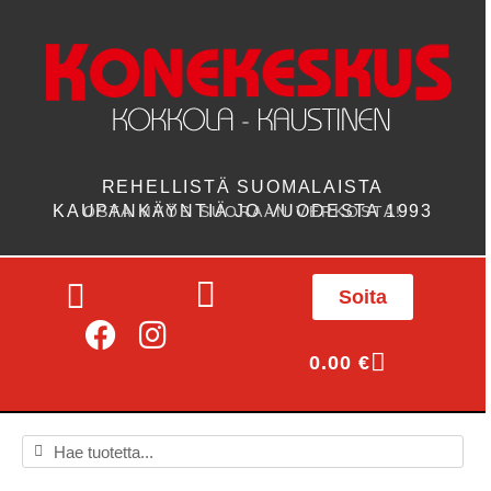
REHELLISTÄ SUOMALAISTA
KAUPANKÄYNTIÄ JO VUODESTA 1993
OSTA MYÖS SUORAAN VERKOSTA!
Soita
0.00
€