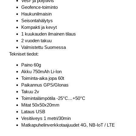
Vesi- ja pölytiivis
Geofence-toiminto
Haukunilmaisin
Seisontahälytys
Kompakti ja kevyt
1 kuukauden ilmainen tilaus
2 vuoden takuu
Valmistettu Suomessa
Tekniset tiedot:
Paino 60g
Akku 750mAh Li-Ion
Toiminta-aika jopa 60t
Paikannus GPS/Glonas
Takuu 2v
Toimintalämpötila -25°C…+50°C
Mitat 50x50x20mm
Lataus USB
Vesitiiveys 1 metri/30min
Matkapuhelinverkkotaajuudet 4G, NB-IoT / LTE