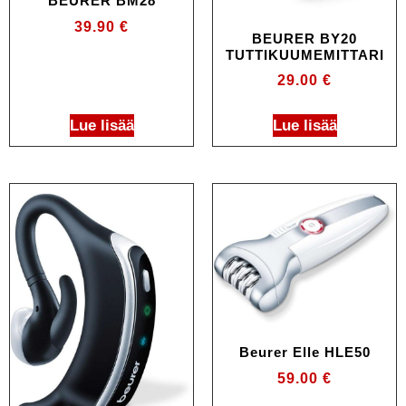
BEURER BM28
39.90
€
BEURER BY20
TUTTIKUUMEMITTARI
29.00
€
Lue lisää
Lue lisää
Beurer Elle HLE50
59.00
€