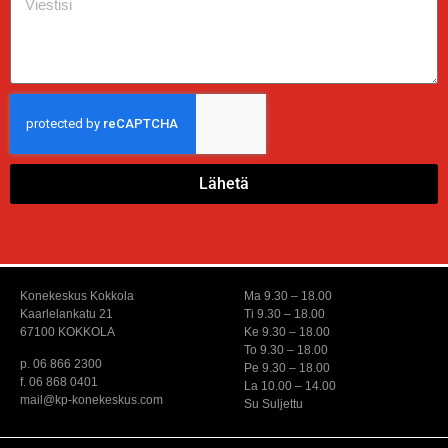
Lähetä
Konekeskus Kokkola
Ma 9.30 – 18.00
Kaarlelankatu 21
Ti 9.30 – 18.00
67100 KOKKOLA
Ke 9.30 – 18.00
To 9.30 – 18.00
p. 06 866 2300
Pe 9.30 – 18.00
f. 06 868 0401
La 10.00 – 14.00
mail@kp-konekeskus.com
Su Suljettu