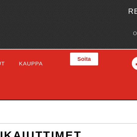
R
Soita
UT
KAUPPA
VIKAIUTTIMET