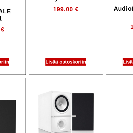
Audio
199.00
€
ALE
1
0
€
riin
Lisää ostoskoriin
Lisä
Ale!
Ale!