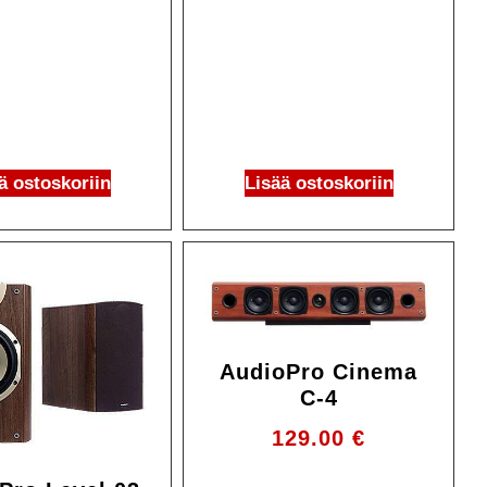
ä ostoskoriin
Lisää ostoskoriin
AudioPro Cinema
C-4
129.00
€