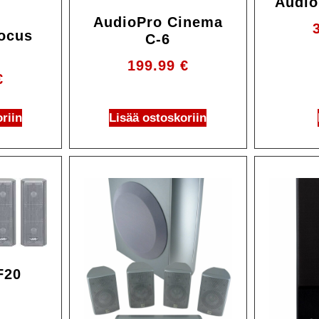
Audio
AudioPro Cinema
ocus
C-6
199.99
€
€
riin
Lisää ostoskoriin
Ale!
F20