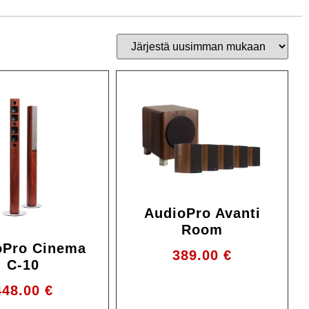
AudioPro Avanti
Room
oPro Cinema
389.00
€
C-10
448.00
€