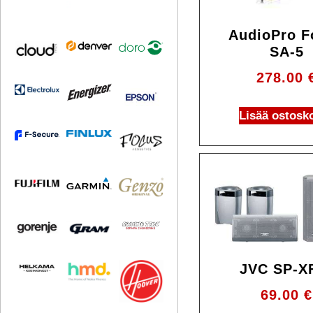
AudioPro F
SA-5
278.00
Lisää ostosko
JVC SP-X
69.00
€