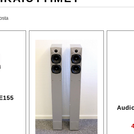
losta
Ale!
E155
Audi