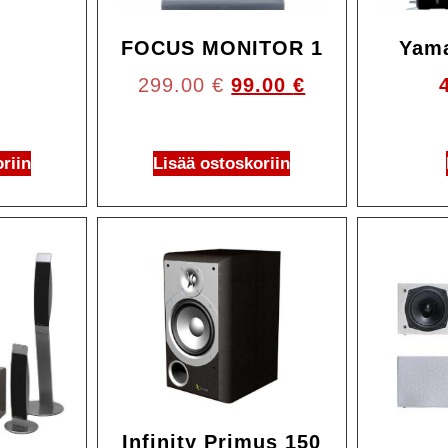
FOCUS MONITOR 1
Yam
299.00
€
99.00
€
riin
Lisää ostoskoriin
Infinity Primus 150