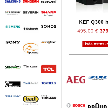
KEF Q300 b
495.00
€
37
Lisää ostosko