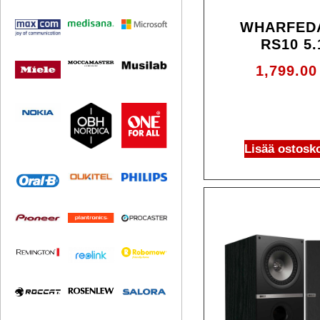
WHARFED
RS10 5.
1,799.0
Lisää ostosko