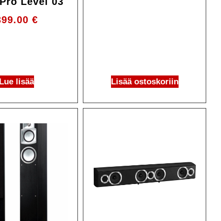
Pro Level 03
399.00
€
Lue lisää
Lisää ostoskoriin