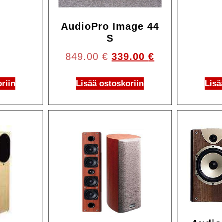
AudioPro Image 44
S
849.00
€
339.00
€
riin
Lisää ostoskoriin
Lisä