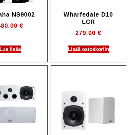
aha NS9002
Wharfedale D10
LCR
480.00
€
279.00
€
Lue lisää
Lisää ostoskoriin