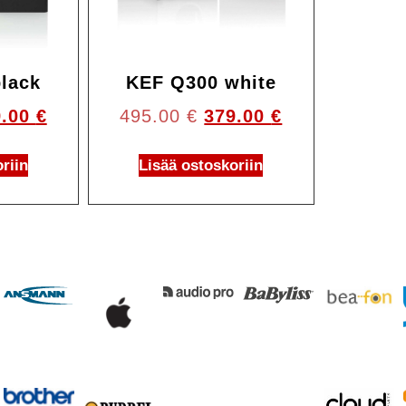
lack
KEF Q300 white
9.00
€
495.00
€
379.00
€
riin
Lisää ostoskoriin