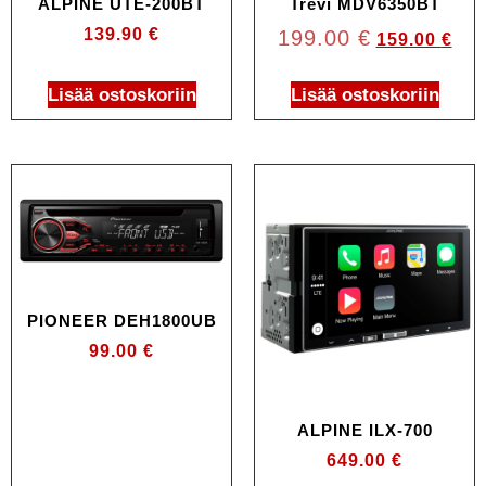
ALPINE UTE-200BT
Trevi MDV6350BT
139.90
€
199.00
€
159.00
€
Lisää ostoskoriin
Lisää ostoskoriin
PIONEER DEH1800UB
99.00
€
ALPINE ILX-700
649.00
€