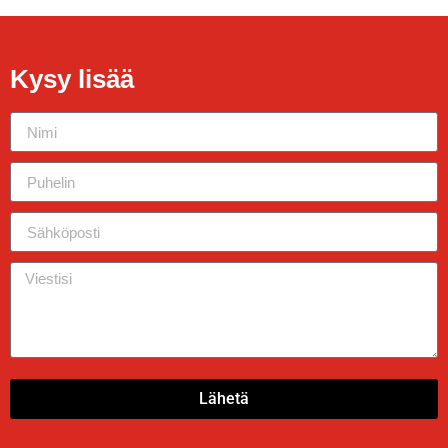
Kysy lisää
Lähetä