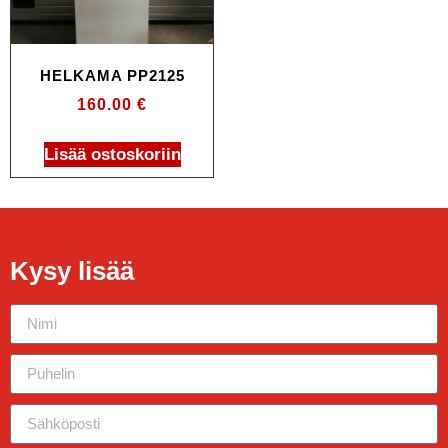
HELKAMA PP2125
160.00
€
Lisää ostoskoriin
Kysy lisää