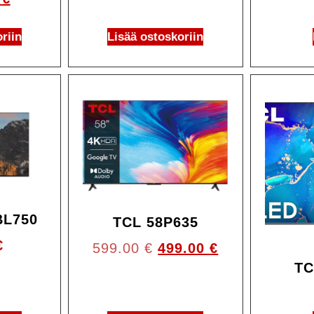
riin
Lisää ostoskoriin
Ale!
BL750
TCL 58P635
€
599.00
€
499.00
€
TC