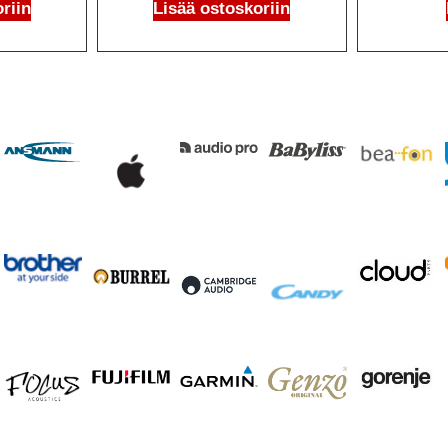
riin
Lisää ostoskoriin