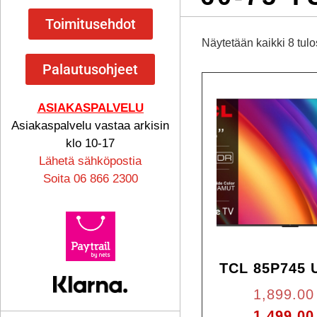
Toimitusehdot
Näytetään kaikki 8 tulo
Palautusohjeet
ASIAKASPALVELU
Asiakaspalvelu vastaa arkisin
klo 10-17
Lähetä sähköpostia
Soita 06 866 2300
TCL 85P745 
1,899.0
1,499.0