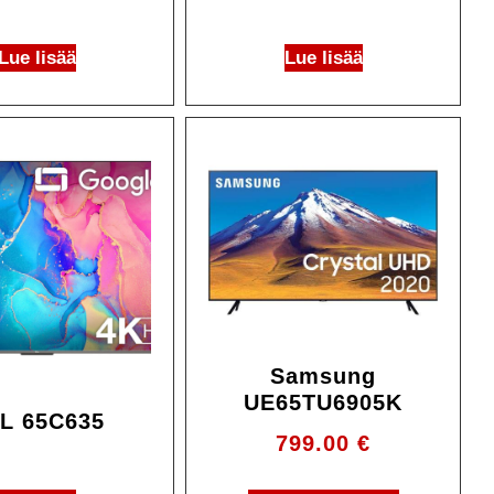
Lue lisää
Lue lisää
Samsung
UE65TU6905K
L 65C635
799.00
€