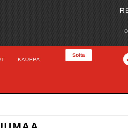
R
Soita
UT
KAUPPA
TUUMAA