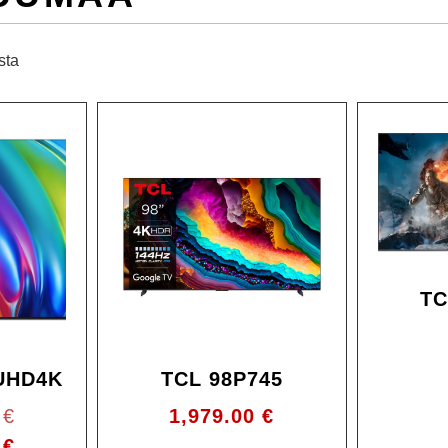
sta
Ale!
TC
UHD4K
TCL 98P745
0
€
1,979.00
€
0
€