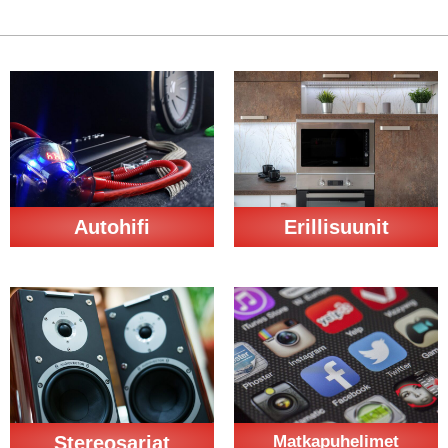
Autohifi
Erillisuunit
Stereosarjat
Matkapuhelimet