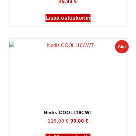
49.90
€
Lisää ostoskoriin
Ale!
Nedis COOL116CWT
119.00
€
99.00
€