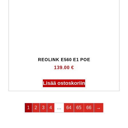
REOLINK E560 E1 POE
139.00
€
Lisää ostoskoriin
1
2
3
4
…
64
65
66
→