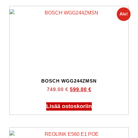
Ale!
BOSCH WGG244ZMSN
749.00
€
599.00
€
Lisää ostoskoriin