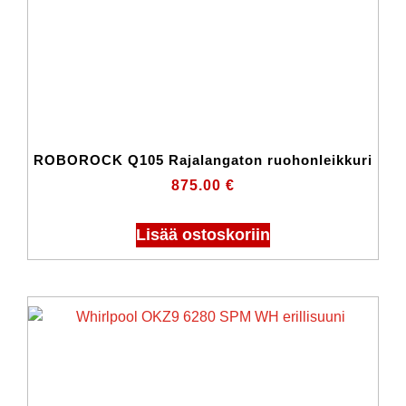
ROBOROCK Q105 Rajalangaton ruohonleikkuri
875.00
€
Lisää ostoskoriin