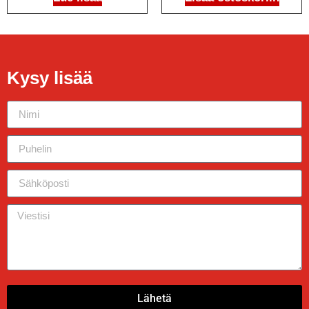
Kysy lisää
Lähetä