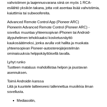
vahvistimen ja laajennusvarana siinä on myös 1 RCA-
esilähtö yksikön takana, jotta voit asentaa lisää vahvistimia,
kaiuttimia tai subwoofereita.
Advanced Remote Control App (Pioneer ARC)
Pioneerin Advanced Remote Control (Pioneer ARC) -
sovellus muuntaa yhteensopivan iPhonen tai Android-
älypuhelimen tehokkaaksi kosketusnäyttö
kaukosäätimeksi, jonka avulla voit hallita ja muokata
yhteensopivan Pioneer-autostereojärjestelmän
ominaisuuksia helppokäyttöisellä tavalla.
Lyhyt runko
Tuotteen mataluus mahdollistaa helpon ja joustavan
asennuksen.
Toimii Androidin kanssa
Liitä ja kuuntele laitteeseesi tallennettua musiikkia ilman
sovellusta.
Mediasoitin,