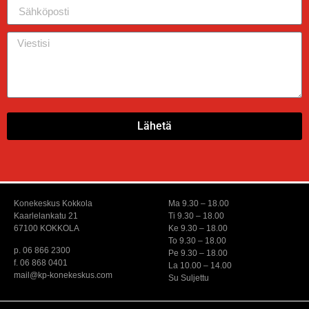
Lähetä
Konekeskus Kokkola
Ma 9.30 – 18.00
Kaarlelankatu 21
Ti 9.30 – 18.00
67100 KOKKOLA
Ke 9.30 – 18.00
To 9.30 – 18.00
p. 06 866 2300
Pe 9.30 – 18.00
f. 06 868 0401
La 10.00 – 14.00
mail@kp-konekeskus.com
Su Suljettu