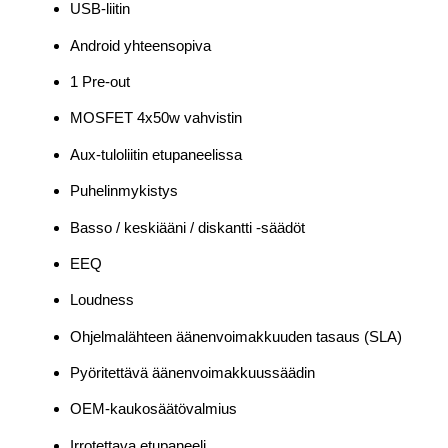
USB-liitin
Android yhteensopiva
1 Pre-out
MOSFET 4x50w vahvistin
Aux-tuloliitin etupaneelissa
Puhelinmykistys
Basso / keskiääni / diskantti -säädöt
EEQ
Loudness
Ohjelmalähteen äänenvoimakkuuden tasaus (SLA)
Pyöritettävä äänenvoimakkuussäädin
OEM-kaukosäätövalmius
Irrotettava etupaneeli