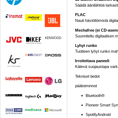
Säädä äänilähtöä tarkasti
FLAC
Nauti häviöttömistä digit
Mechafree (ei CD-asem
Suunniteltu digitaalisen m
Lyhyt runko
Tuotteen lyhyt runko mah
Irroitettava paneeli
Kätevä suojaustapa vark
Tekniset tiedot
päätoiminnot
Bluetooth®
Pioneer Smart Sy
SpotifyAndroid