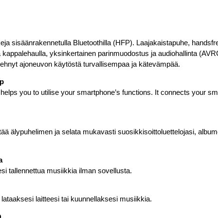
keja sisäänrakennetulla Bluetoothilla (HFP). Laajakaistapuhe, handsfr
ja kappalehaulla, yksinkertainen parinmuodostus ja audiohallinta (AVRC
tehnyt ajoneuvon käytöstä turvallisempaa ja kätevämpää.
pp
elps you to utilise your smartphone’s functions. It connects your s
stää älypuhelimen ja selata mukavasti suosikkisoittoluettelojasi, albume
a
eesi tallennettua musiikkia ilman sovellusta.
 lataaksesi laitteesi tai kuunnellaksesi musiikkia.
Q