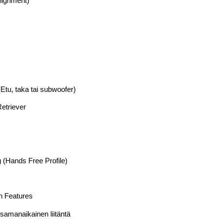
lignment)
Etu, taka tai subwoofer)
etriever
 (Hands Free Profile)
th Features
samanaikainen liitäntä