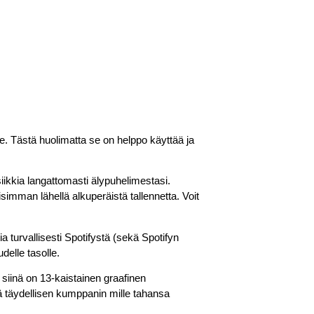
lle. Tästä huolimatta se on helppo käyttää ja
siikkia langattomasti älypuhelimestasi.
imman lähellä alkuperäistä tallennetta. Voit
ia turvallisesti Spotifystä (sekä Spotifyn
delle tasolle.
siinä on 13-kaistainen graafinen
 täydellisen kumppanin mille tahansa