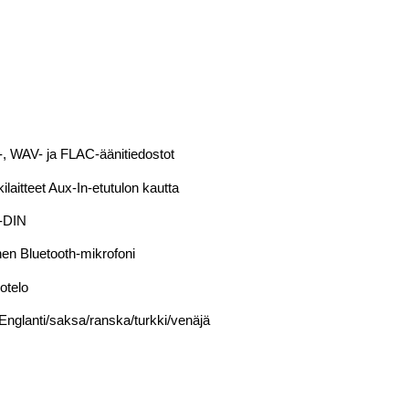
 WAV- ja FLAC-äänitiedostot
laitteet Aux-In-etutulon kautta
1-DIN
nen Bluetooth-mikrofoni
otelo
nglanti/saksa/ranska/turkki/venäjä