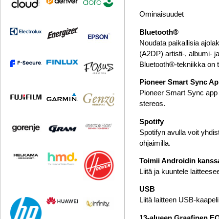
Ominaisuudet
Bluetooth®
Noudata paikallisia ajola
(A2DP) artisti-, albumi- 
Bluetooth®-tekniikka on 
Pioneer Smart Sync A
Pioneer Smart Sync app h
stereos.
Spotify
Spotifyn avulla voit yhdi
ohjaimilla.
Toimii Androidin kanss
Liitä ja kuuntele laittees
USB
Liitä laitteen USB-kaapeli
13-alueen Graafinen E