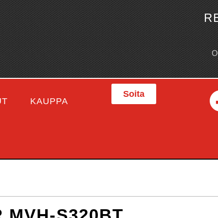
R
Soita
UT
KAUPPA
 MVH-S320BT