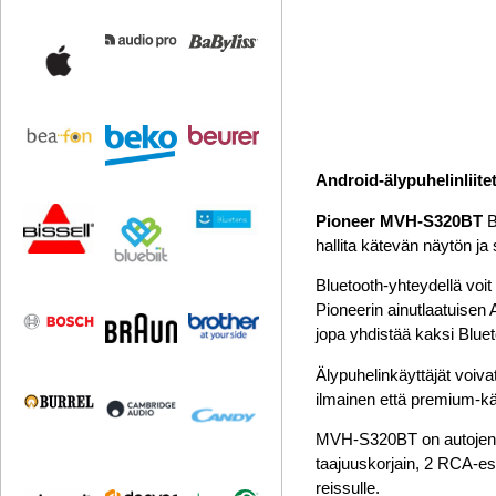
Android-älypuhelinliite
Pioneer MVH-S320BT
B
hallita kätevän näytön ja
Bluetooth-yhteydellä voit
Pioneerin ainutlaatuisen
jopa yhdistää kaksi Blue
Älypuhelinkäyttäjät voivat
ilmainen että premium-käy
MVH-S320BT on autojen au
taajuuskorjain, 2 RCA-e
reissulle.