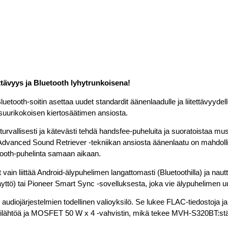
ttävyys ja Bluetooth lyhytrunkoisena!
luetooth-soitin asettaa uudet standardit äänenlaadulle ja liitettävyyde
 suurikokoisen kiertosäätimen ansiosta.
 turvallisesti ja kätevästi tehdä handsfee-puheluita ja suoratoistaa mu
 Advanced Sound Retriever -tekniikan ansiosta äänenlaatu on mahdollis
tooth-puhelinta samaan aikaan.
 vain liittää Android-älypuhelimen langattomasti (Bluetoothilla) ja nautt
ttö) tai Pioneer Smart Sync -sovelluksesta, joka vie älypuhelimen uu
diojärjestelmien todellinen valioyksilö. Se lukee FLAC-tiedostoja ja 
silähtöä ja MOSFET 50 W x 4 -vahvistin, mikä tekee MVH-S320BT:stä