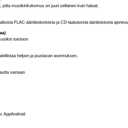
, jotta musiikkikokemus on juuri sellainen kuin haluat.
aalisista FLAC-äänitiedostoista ja CD-laatuisesta äänitoistosta ajoneu
aa)
usiikin toistoon
dollistaa helpon ja joustavan asennuksen.
autta vastaan
nc AppAndroid