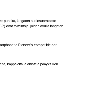
ee-puhelut, langaton audiosuoratoisto
P) ovat toimintoja, joiden avulla langaton
martphone to Pioneer’s compatible car
ita, kappaleita ja artisteja pääyksikön