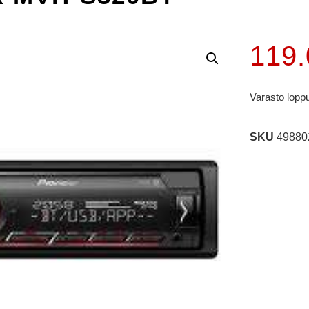
119
Varasto lopp
SKU
49880