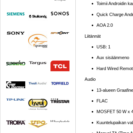
Toimii Androidin k
Quick Charge Andro
AOA 2.0
Liitännät
USB: 1
Aux sisäänmeno
Hard Wired Remo
Audio
13-alueen Graafin
FLAC
MOSFET 50 W x 4 
Kuuntelupaikan val