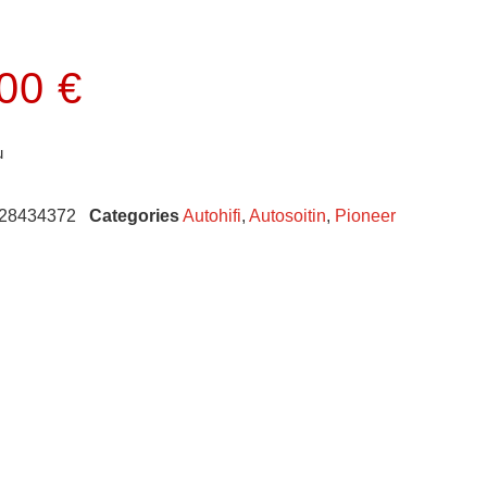
.00
€
u
28434372
Categories
Autohifi
,
Autosoitin
,
Pioneer