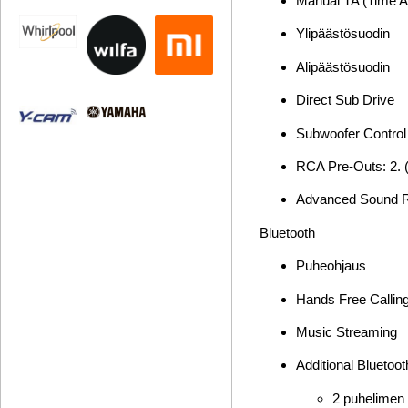
Manual TA (Time A
Ylipäästösuodin
Alipäästösuodin
Direct Sub Drive
Subwoofer Control
RCA Pre-Outs: 2. (
Advanced Sound R
Bluetooth
Puheohjaus
Hands Free Calling
Music Streaming
Additional Bluetoo
2 puhelimen 