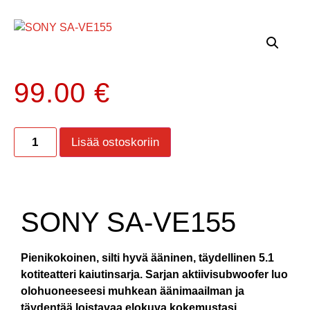
99.00
€
Lisää ostoskoriin
SONY SA-VE155
Pienikokoinen, silti hyvä ääninen, täydellinen 5.1
kotiteatteri kaiutinsarja. Sarjan aktiivisubwoofer luo
olohuoneeseesi muhkean äänimaailman ja
täydentää loistavaa elokuva kokemustasi.