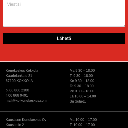
Lähetä
Konekeskus Kokkola
Ma 9.30 – 18.00
Kaarlelankatu 21
Ti 9.30 – 18.00
67100 KOKKOLA
Ke 9.30 – 18.00
To 9.30 – 18.00
p. 06 866 2300
Pe 9.30 – 18.00
f. 06 868 0401
La 10.00 – 14.00
mail@kp-konekeskus.com
Su Suljettu
Kaustisen Konekeskus Oy
Ma 10.00 – 17.00
Kaustintie 2
Ti 10.00 – 17.00