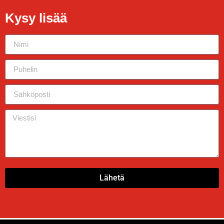
Kysy lisää
Lähetä