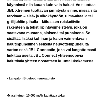
käynnissä niin kauan kuin vain haluat. Voit luottaa
JBL Xtremen tuottavan jännitystä sinne, missä sitä
tarvitaan – sisä- ja ulkokäyttöön, uima-altaalle tai
grillijuhliin pihalla – kiitos sen roisketiiviin
rakenteen ja tekstiilipintaviimeistelyn, joka on
saatavana mustana, sinisenä tai punainena. Se
sisältää lisäksi kohinan ja kaiun vaimentavan
kaiutinpuhelimen selkeitä neuvottelupuheluita
varten sekä JBL Connectin, joka voi langattomasti
linkittää useita JBL Connect yhteensopivia
kaiuttimia yhteen nostattaen kuuntelukokemusta
.
· Langaton Bluetooth-suoratoisto
·Massiivinen 10 000 mAh ladattava akku