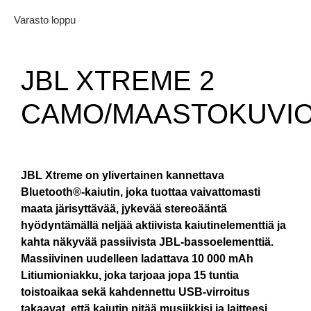
Varasto loppu
JBL XTREME 2
CAMO/MAASTOKUVI
JBL Xtreme on ylivertainen kannettava
Bluetooth®-kaiutin, joka tuottaa vaivattomasti
maata järisyttävää, jykevää stereoääntä
hyödyntämällä neljää aktiivista kaiutinelementtiä ja
kahta näkyvää passiivista JBL-bassoelementtiä.
Massiivinen uudelleen ladattava 10 000 mAh
Litiumioniakku, joka tarjoaa jopa 15 tuntia
toistoaikaa sekä kahdennettu USB-virroitus
takaavat, että kaiutin pitää musiikkisi ja laitteesi