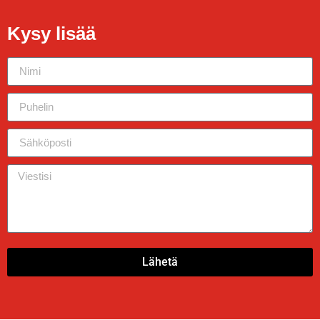
Kysy lisää
Lähetä