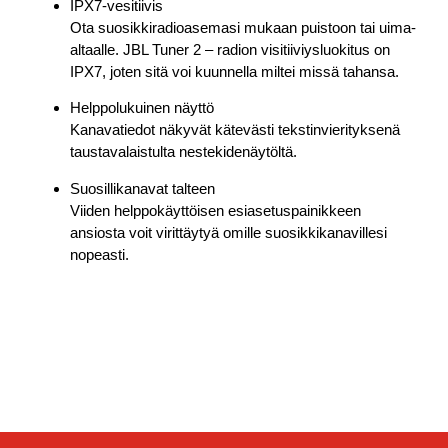
IPX7-vesitiivis
Ota suosikkiradioasemasi mukaan puistoon tai uima-
altaalle. JBL Tuner 2 – radion visitiiviysluokitus on
IPX7, joten sitä voi kuunnella miltei missä tahansa.
Helppolukuinen näyttö
Kanavatiedot näkyvät kätevästi tekstinvierityksenä
taustavalaistulta nestekidenäytöltä.
Suosillikanavat talteen
Viiden helppokäyttöisen esiasetuspainikkeen
ansiosta voit virittäytyä omille suosikkikanavillesi
nopeasti.