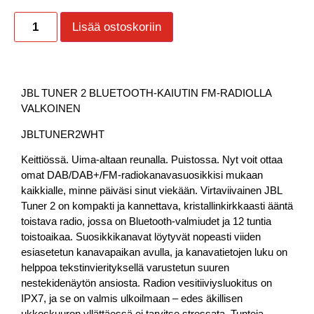
Lisää ostoskoriin
JBL TUNER 2 BLUETOOTH-KAIUTIN FM-RADIOLLA
VALKOINEN
JBLTUNER2WHT
Keittiössä. Uima-altaan reunalla. Puistossa. Nyt voit ottaa
omat DAB/DAB+/FM-radiokanavasuosikkisi mukaan
kaikkialle, minne päiväsi sinut viekään. Virtaviivainen JBL
Tuner 2 on kompakti ja kannettava, kristallinkirkkaasti ääntä
toistava radio, jossa on Bluetooth-valmiudet ja 12 tuntia
toistoaikaa. Suosikkikanavat löytyvät nopeasti viiden
esiasetetun kanavapaikan avulla, ja kanavatietojen luku on
helppoa tekstinvierityksellä varustetun suuren
nestekidenäytön ansiosta. Radion vesitiiviysluokitus on
IPX7, ja se on valmis ulkoilmaan – edes äkillisen
ukkoskuuron yllättäessä ei tarvitse stressata. Tunteja