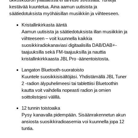
kestävää kuuntelua. Aina aamun uutisista ja
säätiedotuksista myöhäisillan musiikkiin ja viihteeseen.
Kristallinkirkasta ääntä
Aamun uutisista ja säätiedotuksista illan musiikkiin ja
viihteeseen – voit kuunnella kaikkia
suosikkiradiokanaviasi digitaalisilla DAB/DAB+-
taajuuksilla sekä FM-taajuuksilla ja nauttia
kristallinkirkkaasta JBL Pro -äänentoistosta.
Langaton Bluetooth-suoratoisto
Kuuntele suosikkisisältöjäsi. Yhdistämällä JBL Tuner
2 -radion älypuhelimeesi tai tablettiisi Bluetoothin
kautta voit vaihdella nopeasti radion ja omien
soittolistojesi välillä.
12 tunnin toistoaika
Pysy kanavalla pidempään. Sisäänrakennetun akun
ansiosta suosikkiradioasemia voi kuunnella jopa 12
tuntia.