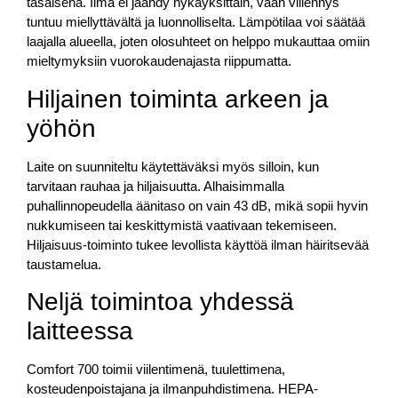
tasaisena. Ilma ei jäähdy nykäyksittäin, vaan viilennys
tuntuu miellyttävältä ja luonnolliselta. Lämpötilaa voi säätää
laajalla alueella, joten olosuhteet on helppo mukauttaa omiin
mieltymyksiin vuorokaudenajasta riippumatta.
Hiljainen toiminta arkeen ja
yöhön
Laite on suunniteltu käytettäväksi myös silloin, kun
tarvitaan rauhaa ja hiljaisuutta. Alhaisimmalla
puhallinnopeudella äänitaso on vain 43 dB, mikä sopii hyvin
nukkumiseen tai keskittymistä vaativaan tekemiseen.
Hiljaisuus-toiminto tukee levollista käyttöä ilman häiritsevää
taustamelua.
Neljä toimintoa yhdessä
laitteessa
Comfort 700 toimii viilentimenä, tuulettimena,
kosteudenpoistajana ja ilmanpuhdistimena. HEPA-