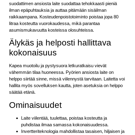
suodattimen ansiosta laite suodattaa tehokkaasti pieniä
ilman epäpuhtauksia ja auttaa pitämään sisäilman
raikkaampana. Kosteudenpoistotoiminto poistaa jopa 80
litraa kosteutta vuorokaudessa, mikä parantaa
asumismukavuutta kosteissa olosuhteissa.
Älykäs ja helposti hallittava
kokonaisuus
Kapea muotoilu ja pystysuora letkuratkaisu vievät
vähemmän tilaa huoneessa. Pyörien ansiosta laite on
helppo siirtää sinne, missä viilennystä tarvitaan. Laitetta voi
hallita myös sovelluksen kautta, joten asetuksia on helppo
säätää etänä.
Ominaisuudet
Laite viilentää, tuulettaa, poistaa kosteutta ja
puhdistaa ilmaa samassa kokonaisuudessa.
Invertteriteknologia mahdollistaa tasaisen, hiljaisen ja