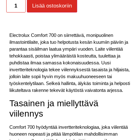
Lisää ostoskoriin
Electrolux Comfort 700 on siirrettävä, monipuolinen
ilmastointilaite, joka tuo helpotusta kesän kuumiin päiviin ja
parantaa sisäilman laatua ympäri vuoden. Laite viilentää
tehokkaasti, poistaa ylimääräistä kosteutta, tuulettaa ja
puhdistaa ilmaa samassa kokonaisuudessa. Uusi
invertteriteknologia tekee viilennyksestä tasaista ja hiljaista,
jolloin laite sopii hyvin myös makuuhuoneeseen tai
työskentelytilaan. Selkeä hallinta, älykäs toiminta ja helposti
liikuteltava rakenne tekevät käytöstä vaivatonta arjessa.
Tasainen ja miellyttävä
viilennys
Comfort 700 hyödyntää invertteriteknologiaa, joka viilentää
huoneen nopeasti ja pitää lämpötilan mahdollisimman