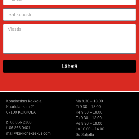
Lähetä
Konekeskus Kokkola
Ma 9.30 – 18.00
Kaarlelankatu 21
Ti 9.30 – 18.00
67100 KOKKOLA
Ke 9.30 – 18.00
To 9.30 – 18.00
p. 06 866 2300
Pe 9.30 – 18.00
f. 06 868 0401
La 10.00 – 14.00
mail@kp-konekeskus.com
Su Suljettu