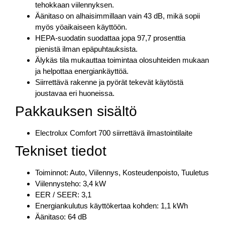
tehokkaan viilennyksen.
Äänitaso on alhaisimmillaan vain 43 dB, mikä sopii
myös yöaikaiseen käyttöön.
HEPA-suodatin suodattaa jopa 97,7 prosenttia
pienistä ilman epäpuhtauksista.
Älykäs tila mukauttaa toimintaa olosuhteiden mukaan
ja helpottaa energiankäyttöä.
Siirrettävä rakenne ja pyörät tekevät käytöstä
joustavaa eri huoneissa.
Pakkauksen sisältö
Electrolux Comfort 700 siirrettävä ilmastointilaite
Tekniset tiedot
Toiminnot: Auto, Viilennys, Kosteudenpoisto, Tuuletus
Viilennysteho: 3,4 kW
EER / SEER: 3,1
Energiankulutus käyttökertaa kohden: 1,1 kWh
Äänitaso: 64 dB