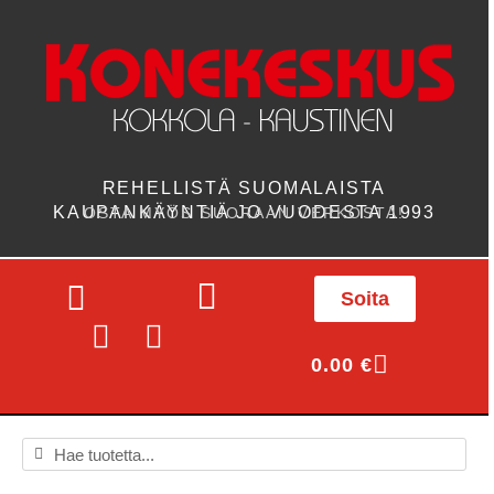
REHELLISTÄ SUOMALAISTA
KAUPANKÄYNTIÄ JO VUODESTA 1993
OSTA MYÖS SUORAAN VERKOSTA!
Soita
0.00
€