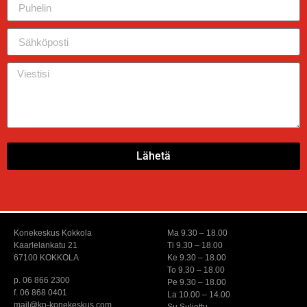
Lähetä
Konekeskus Kokkola
Ma 9.30 – 18.00
Kaarlelankatu 21
Ti 9.30 – 18.00
67100 KOKKOLA
Ke 9.30 – 18.00
To 9.30 – 18.00
p. 06 866 2300
Pe 9.30 – 18.00
f. 06 868 0401
La 10.00 – 14.00
mail@kp-konekeskus.com