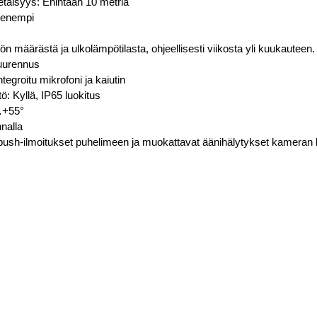
aetäisyys: Enintään 10 metriä
pienempi
n määrästä ja ulkolämpötilasta, ohjeellisesti viikosta yli kuukauteen.
suurennus
tegroitu mikrofoni ja kaiutin
: Kyllä, IP65 luokitus
°…+55°
hnalla
push-ilmoitukset puhelimeen ja muokattavat äänihälytykset kameran 