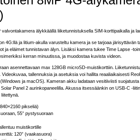
töinen 8MP 4G-älykamera
)
lvontakamera älykkäällä liiketunnistuksella SIM-korttipaikalla ja lad
on 4G:llä ja litium-akulla varusteltu kamera ja se tarjoaa järisyttävän
vot ja eläimet tunnistavan älyn. Lisäksi kamera tukee Time Lapse -toi
 esimerkiksi kerran minuutissa, ja muodostaa kuvista videon.
aan asennettavaan max 128GB microSD-muistikorttiin. Liiketunnistuks
. Videokuvaa, tallennuksia ja asetuksia voi hallita reaaliaikaisesti Reo
 (Windows ja macOS). Kameran akku ladataan vesitiiviisti suojatusta 
nk Solar Panel 2 aurinkopaneelilla. Akussa itsessäänkin on USB-C -liit
iitettynä.
840×2160 pikseliä)
suoraan, 55° pystysuoraan
allentuu muistikortille
akenttä: 120° (vaakasuora)