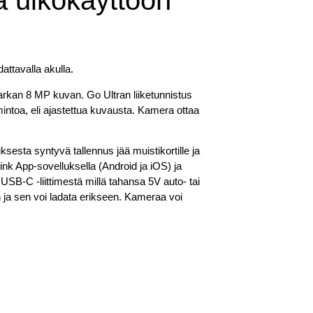
 ulkokäyttöön
attavalla akulla.
 tarkan 8 MP kuvan. Go Ultran liiketunnistus
mintoa, eli ajastettua kuvausta. Kamera ottaa
esta syntyvä tallennus jää muistikortille ja
link App-sovelluksella (Android ja iOS) ja
USB-C -liittimestä millä tahansa 5V auto- tai
in ja sen voi ladata erikseen. Kameraa voi