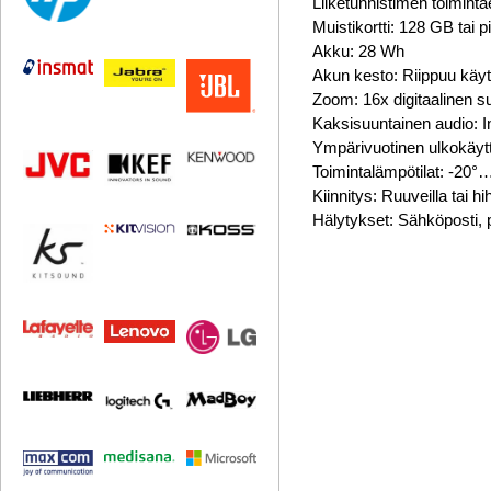
Liiketunnistimen toimint
Muistikortti: 128 GB tai 
Akku: 28 Wh
Akun kesto: Riippuu käytö
Zoom: 16x digitaalinen 
Kaksisuuntainen audio: In
Ympärivuotinen ulkokäyttö
Toimintalämpötilat: -20
Kiinnitys: Ruuveilla tai hi
Hälytykset: Sähköposti, 