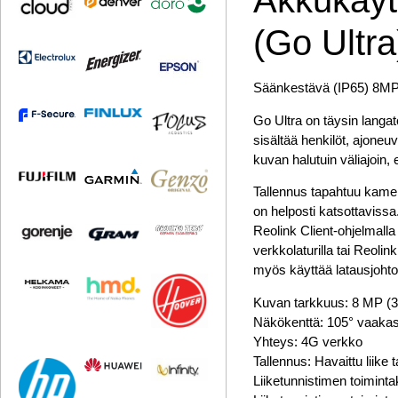
Akkukäyt
(Go Ultra
Säänkestävä (IP65) 8MP va
Go Ultra on täysin langat
sisältää henkilöt, ajoneu
kuvan halutuin väliajoin,
Tallennus tapahtuu kamer
on helposti katsottavissa
Reolink Client-ohjelmalla
verkkolaturilla tai Reoli
myös käyttää latausjohto l
Kuvan tarkkuus: 8 MP (3
Näkökenttä: 105° vaaka
Yhteys: 4G verkko
Tallennus: Havaittu liike t
Liiketunnistimen toimint