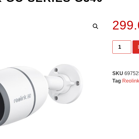
299
SKU
69752
Tag
Reolin