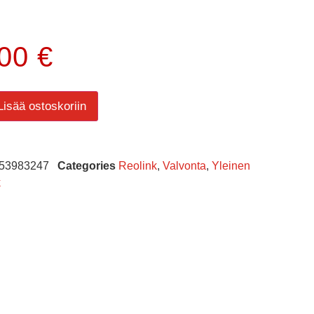
.00
€
Lisää ostoskoriin
53983247
Categories
Reolink
,
Valvonta
,
Yleinen
k