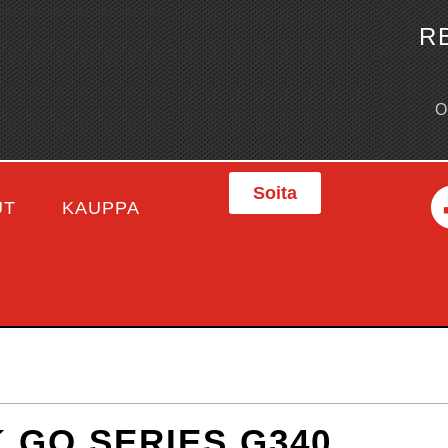
R
Soita
UT
KAUPPA
 GO SERIES G340