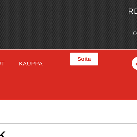
R
Soita
UT
KAUPPA
K