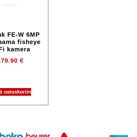
nk FE-W 6MP
aama fisheye
Fi kamera
179.90
€
ä ostoskoriin