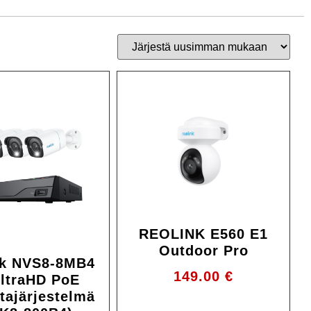
REOLINK E560 E1
Outdoor Pro
nk NVS8-8MB4
149.00
€
ltraHD PoE
tajärjestelmä