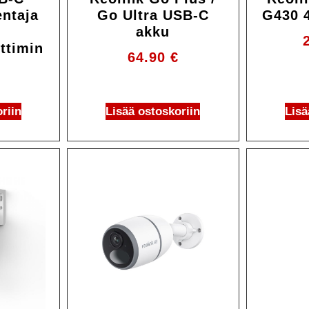
entaja
Go Ultra USB-C
G430 
akku
ttimin
64.90
€
riin
Lisää ostoskoriin
Lisä