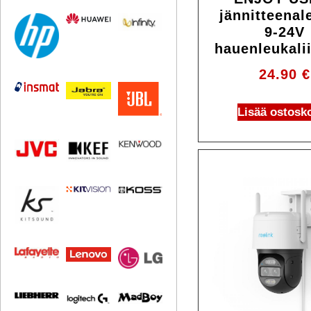
jännitteenal
9-24V
hauenleukalii
24.90
€
Lisää ostosko