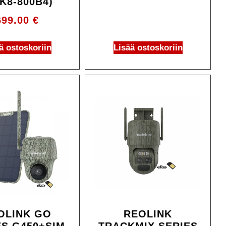
K8-800B4)
699.00
€
ä ostoskoriin
Lisää ostoskoriin
OLINK GO
REOLINK