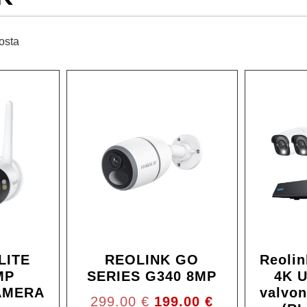
losta
Ale!
LITE
REOLINK GO
Reoli
MP
SERIES G340 8MP
4K U
AMERA
valvon
299.00
€
199.00
€