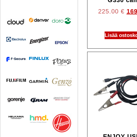
G330 ca
225.00
€
16
Lisää ostosko
ENJOY US