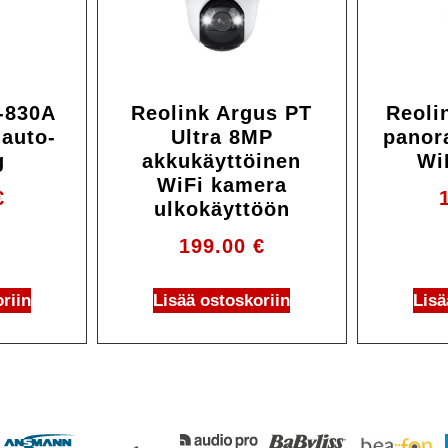
-830A
Reolink Argus PT
Reoli
auto-
Ultra 8MP
panor
g
akkukäyttöinen
Wi
WiFi kamera
€
ulkokäyttöön
199.00
€
riin
Lisää ostoskoriin
Lisä