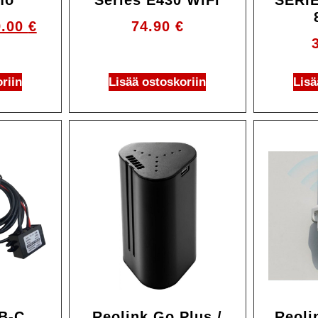
mo
Series E430 WiFi
SERI
9.00
€
74.90
€
riin
Lisää ostoskoriin
Lisä
B-C
Reolink Go Plus /
Reoli