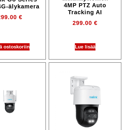
4MP PTZ Auto
4G-älykamera
Tracking AI
299.00
€
299.00
€
ä ostoskoriin
Lue lisää