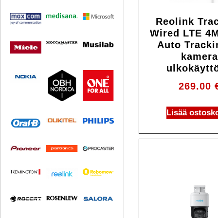
Reolink Tra
Wired LTE 4
Auto Tracki
kamer
ulkokäytt
269.00
Lisää ostosko