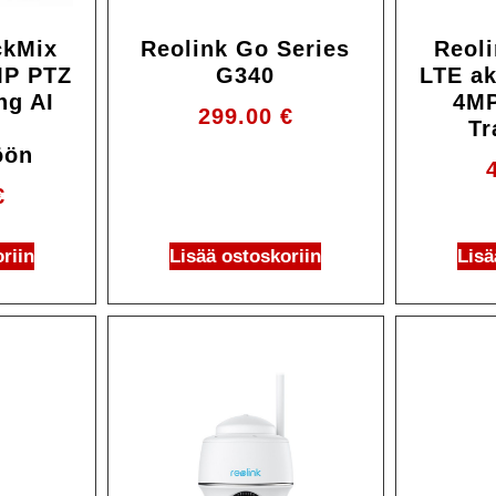
ckMix
Reolink Go Series
Reoli
MP PTZ
G340
LTE ak
ng AI
4MP
299.00
€
a
Tr
öön
€
riin
Lisää ostoskoriin
Lisä