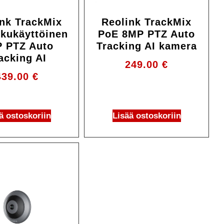
nk TrackMix
Reolink TrackMix
kukäyttöinen
PoE 8MP PTZ Auto
 PTZ Auto
Tracking AI kamera
acking AI
249.00
€
439.00
€
ä ostoskoriin
Lisää ostoskoriin