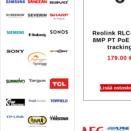
Reolink RLC
8MP PT PoE 
trackin
179.00
Lisää ostosko