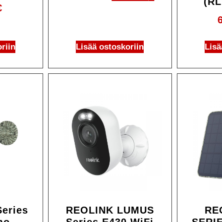
(RL
€
riin
Lisää ostoskoriin
Lisä
Ale!
Series
REOLINK LUMUS
RE