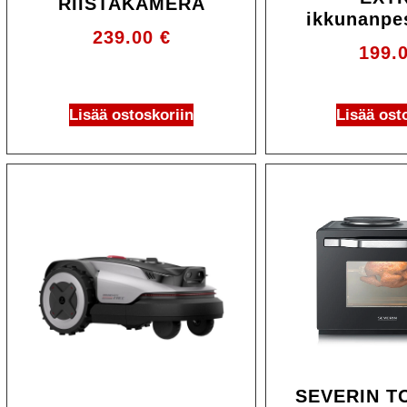
RIISTAKAMERA
ikkunanpe
239.00
€
199.
Lisää ostoskoriin
Lisää ost
SEVERIN T