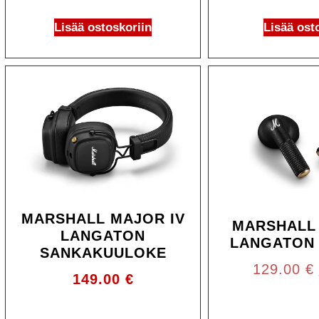
Lisää ostoskoriin
Lisää ost
MARSHALL MAJOR IV
MARSHALL 
LANGATON
LANGATON
SANKAKUULOKE
129.00
€
149.00
€