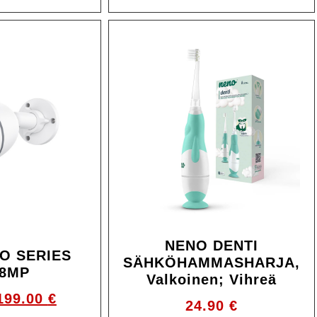
Ale!
NENO DENTI
O SERIES
SÄHKÖHAMMASHARJA,
 8MP
Valkoinen; Vihreä
199.00
€
24.90
€