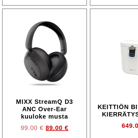
Ale!
MIXX StreamQ D3
KEITTIÖN B
ANC Over-Ear
KIERRÄTY
kuuloke musta
649.
99.00
€
89.00
€