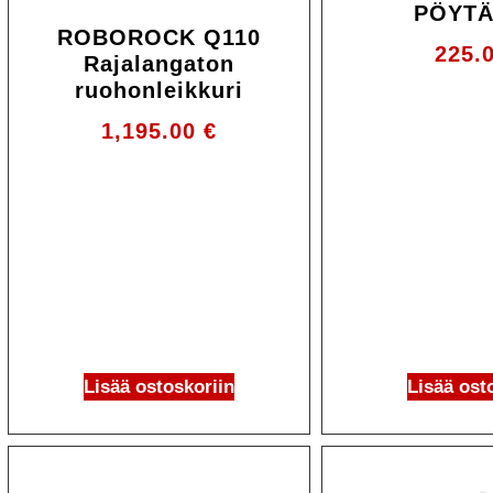
PÖYTÄ
ROBOROCK Q110
225.
Rajalangaton
ruohonleikkuri
1,195.00
€
Lisää ostoskoriin
Lisää ost