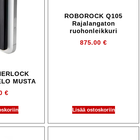
ROBOROCK Q105
Rajalangaton
ruohonleikkuri
875.00
€
HERLOCK
ELO MUSTA
90
€
oskoriin
Lisää ostoskoriin