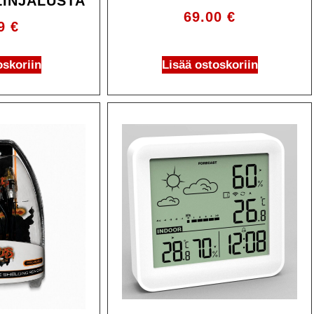
INJALUSTA
69.00
€
99
€
oskoriin
Lisää ostoskoriin