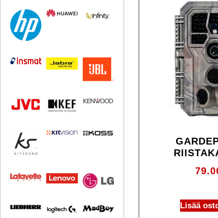
GARDEP
RIISTA
79.
Lisää ost