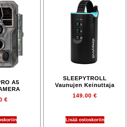
SLEEPYTROLL
RO A5
Vaunujen Keinuttaja
KAMERA
149.00
€
00
€
oskoriin
Lisää ostoskoriin