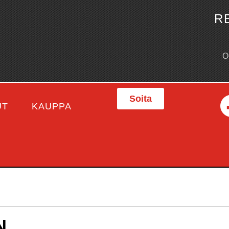
R
Soita
UT
KAUPPA
N