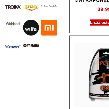
MATKAPUHEL
39.
Lisää ost