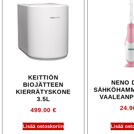
KEITTIÖN
NENO 
BIOJÄTTEEN
SÄHKÖHAMM
KIERRÄTYSKONE
VAALEANP
3.5L
24.
499.00
€
Lisää ostoskoriin
Lisää ost