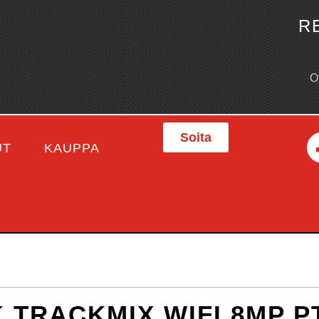
R
Soita
UT
KAUPPA
 TRACKMIX WIFI 8MP P