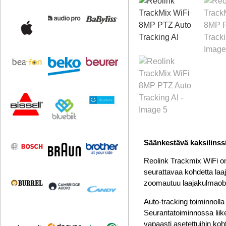
Säänkestävä kaksilinss
Reolink Trackmix WiFi on
seurattavaa kohdetta la
zoomautuu laajakulmaobjekt
Auto-tracking toiminnol
Seurantatoiminnossa liike
vapaasti asetettuihin ko