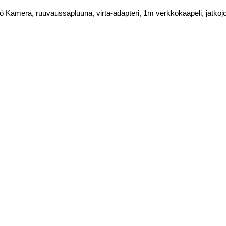
tö
Kamera, ruuvaussapluuna, virta-adapteri, 1m verkkokaapeli, jatkojohto,