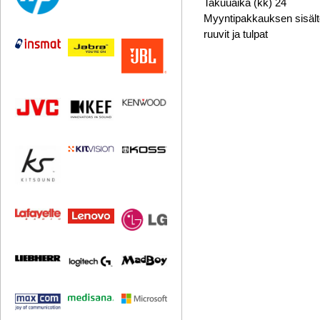
Takuuaika (kk)
24
Myyntipakkauksen sisäl
ruuvit ja tulpat