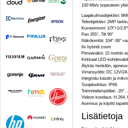
100 Mb/s nopeuteen yltävä
Laajakulmaobjektiivi: 8
Teleobjektiivi: 2MP tark
Kuvasensori: 1/3″+1/2
Pan 355°, Tilt 90°
Näkökenttä: 104°-38° va
6x hybridi zoom
Pimeänäkö: 15 metriin as
Kirkkaat LED-kohdevalot
Älykäs henkilön, ajoneuvo
Virransyöttö: DC 12V/2A 
Integroitu kaiutin ja mikro
Suojaluokitus: IP66
Toimintalämpötilat: -20
Videon koodaus: H.264,
Asennus ja käyttö tapahtu
Lisätietoja