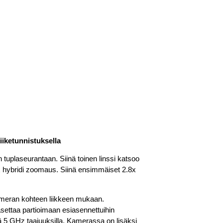
iiketunnistuksella
tuplaseurantaan. Siinä toinen linssi katsoo
x hybridi zoomaus. Siinä ensimmäiset 2.8x
meran kohteen liikkeen mukaan.
asettaa partioimaan esiasennettuihin
ä 5 GHz taajuuksilla. Kamerassa on lisäksi