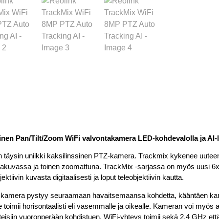
inen Pan/Tilt/Zoom WiFi valvontakamera LED-kohdevalolla ja AI-l
 täysin uniikki kaksilinssinen PTZ-kamera. Trackmix kykenee uuteen 
ajakuvassa ja toinen zoomattuna. TrackMix -sarjassa on myös uusi 6
iivin kuvasta digitaalisesti ja loput teleobjektiivin kautta.
la kamera pystyy seuraamaan havaitsemaansa kohdetta, kääntäen ka
 toimii horisontaalisti eli vasemmalle ja oikealle. Kameran voi myös 
hteisiin vuoronperään kohdistuen. WiFi-yhteys toimii sekä 2.4 GHz ett