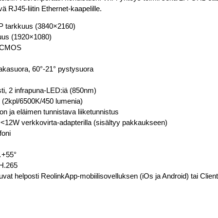
 RJ45-liitin Ethernet-kaapelille.
MP tarkkuus (3840×2160)
kuus (1920×1080)
.8″CMOS
akasuora, 60°-21° pystysuora
ti, 2 infrapuna-LED:iä (850nm)
 (2kpl/6500K/450 lumenia)
n ja eläimen tunnistava liiketunnistus
<12W verkkovirta-adapterilla (sisältyy pakkaukseen)
foni
°…+55°
 H.265
vat helposti ReolinkApp-mobiilisovelluksen (iOs ja Android) tai Clien