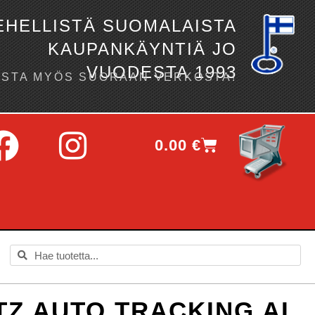
EHELLISTÄ SUOMALAISTA
KAUPANKÄYNTIÄ JO
VUODESTA 1993
OSTA MYÖS SUORAAN VERKOSTA!
0.00
€
TZ AUTO TRACKING AI