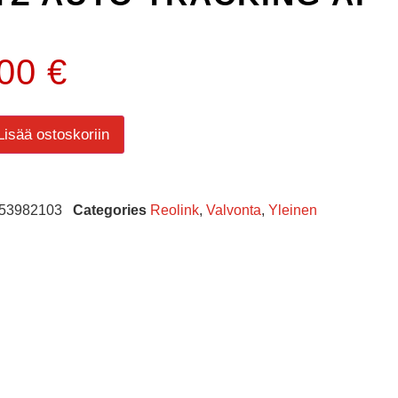
.00
€
Lisää ostoskoriin
53982103
Categories
Reolink
,
Valvonta
,
Yleinen