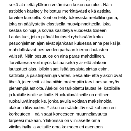
sekä ala- että yläkorin vetämisen kokonaan ulos. Näin
astioiden käsittely helpottuu merkittävästi eikä astioita
tarvitse kurotella. Korit on tehty tukevasta metallilangasta,
joka on päällystetty elastisella muovipinnoitteella, joka
kestää kolhuja ja kovaa käsittelyä vuodesta toiseen.
Lautastuet, jotka pitävät lautaset ryhdissään koko
pesuohjelman ajan eivät ajankaan kuluessa anna periksi ja
mahdollistavat pesuveden parhaan kierron lautasten
välissä. Näin pesutulos on aina paras mahdollinen.
Tarvittaessa voit myös taittaa sekä ylä- että alakorin
lautastuet alas, jolloin saat lisää tasaista pintaa esim.
kattiloita ja paistinpannuja varten. Sekä ala- että yläkori ovat
tiheitä, joten voit laittaa niihin molempiiin tarvittaessa myös
pienempiä astioita. Alakori on tarkoitettu lautasille, kattiloille
ja kaikille isoille astioille. Ruokailuvälineille on erillinen
ruokailuvälinepidike, jonka avulla voidaan maksimoida
alakorin tilavuuden. Yläkori on säädettävissä kahteen eri
korkeuteen – näin saat koneeseen muunneltavuutta
tarpeesi mukaan. Yläkorissa on viinilaseille oma
viinilasihylly ja veitsille oma kolmeen eri asentoon