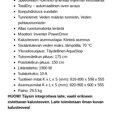
SpeedWash -toiminto lyhentää ohjelman kestoaikaa
TotalDry – automaattinen oven avaus
Itsepuhdistuva suodatin
Tunnistimet: Veden määrän tunnistin, Veden
puhtaustunnistin
Allas ruostumatonta terästä
Moottori: Inventer PowerDrive
Kalusteoven asennustapa: Kiinteä asennus
Sisääntulevan veden maks. lämpötila: 70 °C
Ylivuotosuojaus: Täydellinen AquaStop
Tulovesiletkun pituus: 175 cm
Poistoletkun pituus: 150 cm
Liitäntäteho: 1900 W
Sulakekoko: 10 A
Tuotteen mitat K x L x S (mm): 816-890 x 598 x 555
Asennusmitat K x L x S (mm): 820-900 x 600 x 555
Paino: 29.5 kg
HUOM! Täysin integroitava laite, vaatii erikseen
ostettavan kalusteoven. Laite toimitetaan ilman kuvan
kalusteovea!