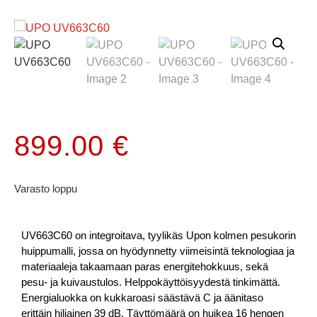
899.00
€
Varasto loppu
UV663C60 on integroitava, tyylikäs Upon kolmen pesukorin
huippumalli, jossa on hyödynnetty viimeisintä teknologiaa ja
materiaaleja takaamaan paras energitehokkuus, sekä
pesu- ja kuivaustulos. Helppokäyttöisyydestä tinkimättä.
Energialuokka on kukkaroasi säästävä C ja äänitaso
erittäin hiljainen 39 dB. Täyttömäärä on huikea 16 hengen