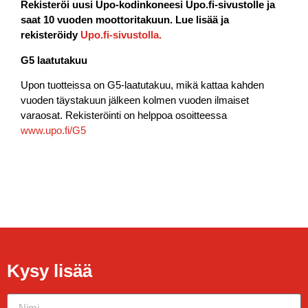
Rekisteröi uusi Upo-kodinkoneesi Upo.fi-sivustolle ja
saat 10 vuoden moottoritakuun. Lue lisää ja
rekisteröidy
Upo.fi-sivustolla.
G5 laatutakuu
Upon tuotteissa on G5-laatutakuu, mikä kattaa kahden
vuoden täystakuun jälkeen kolmen vuoden ilmaiset
varaosat. Rekisteröinti on helppoa osoitteessa
www.upo.fi/G5
Kysy lisää