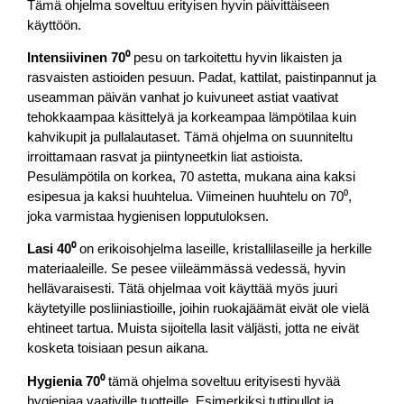
Tämä ohjelma soveltuu erityisen hyvin päivittäiseen
käyttöön.
Intensiivinen 70⁰
pesu on tarkoitettu hyvin likaisten ja
rasvaisten astioiden pesuun. Padat, kattilat, paistinpannut ja
useamman päivän vanhat jo kuivuneet astiat vaativat
tehokkaampaa käsittelyä ja korkeampaa lämpötilaa kuin
kahvikupit ja pullalautaset. Tämä ohjelma on suunniteltu
irroittamaan rasvat ja piintyneetkin liat astioista.
Pesulämpötila on korkea, 70 astetta, mukana aina kaksi
esipesua ja kaksi huuhtelua. Viimeinen huuhtelu on 70⁰,
joka varmistaa hygienisen lopputuloksen.
Lasi 40⁰
on erikoisohjelma laseille, kristallilaseille ja herkille
materiaaleille. Se pesee viileämmässä vedessä, hyvin
hellävaraisesti. Tätä ohjelmaa voit käyttää myös juuri
käytetyille posliiniastioille, joihin ruokajäämät eivät ole vielä
ehtineet tartua. Muista sijoitella lasit väljästi, jotta ne eivät
kosketa toisiaan pesun aikana.
Hygienia 70⁰
tämä ohjelma soveltuu erityisesti hyvää
hygieniaa vaativille tuotteille. Esimerkiksi tuttipullot ja