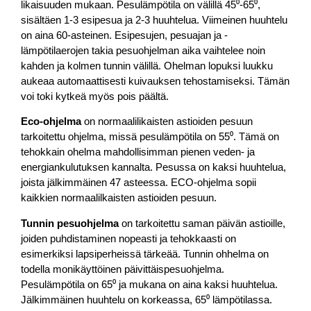
likaisuuden mukaan. Pesulämpötila on välillä 45⁰-65⁰,
sisältäen 1-3 esipesua ja 2-3 huuhtelua. Viimeinen huuhtelu
on aina 60-asteinen. Esipesujen, pesuajan ja -
lämpötilaerojen takia pesuohjelman aika vaihtelee noin
kahden ja kolmen tunnin välillä. Ohelman lopuksi luukku
aukeaa automaattisesti kuivauksen tehostamiseksi. Tämän
voi toki kytkeä myös pois päältä.
Eco-ohjelma
on normaalilikaisten astioiden pesuun
tarkoitettu ohjelma, missä pesulämpötila on 55⁰. Tämä on
tehokkain ohelma mahdollisimman pienen veden- ja
energiankulutuksen kannalta. Pesussa on kaksi huuhtelua,
joista jälkimmäinen 47 asteessa. ECO-ohjelma sopii
kaikkien normaalilkaisten astioiden pesuun.
Tunnin pesuohjelma
on tarkoitettu saman päivän astioille,
joiden puhdistaminen nopeasti ja tehokkaasti on
esimerkiksi lapsiperheissä tärkeää. Tunnin ohhelma on
todella monikäyttöinen päivittäispesuohjelma.
Pesulämpötila on 65⁰ ja mukana on aina kaksi huuhtelua.
Jälkimmäinen huuhtelu on korkeassa, 65⁰ lämpötilassa.