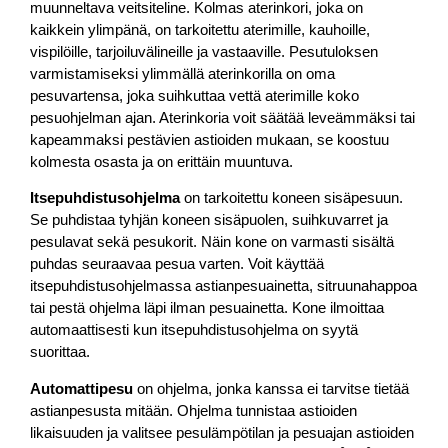
muunneltava veitsiteline. Kolmas aterinkori, joka on
kaikkein ylimpänä, on tarkoitettu aterimille, kauhoille,
vispilöille, tarjoiluvälineille ja vastaaville. Pesutuloksen
varmistamiseksi ylimmällä aterinkorilla on oma
pesuvartensa, joka suihkuttaa vettä aterimille koko
pesuohjelman ajan. Aterinkoria voit säätää leveämmäksi tai
kapeammaksi pestävien astioiden mukaan, se koostuu
kolmesta osasta ja on erittäin muuntuva.
Itsepuhdistusohjelma
on tarkoitettu koneen sisäpesuun.
Se puhdistaa tyhjän koneen sisäpuolen, suihkuvarret ja
pesulavat sekä pesukorit. Näin kone on varmasti sisältä
puhdas seuraavaa pesua varten. Voit käyttää
itsepuhdistusohjelmassa astianpesuainetta, sitruunahappoa
tai pestä ohjelma läpi ilman pesuainetta. Kone ilmoittaa
automaattisesti kun itsepuhdistusohjelma on syytä
suorittaa.
Automattipesu
on ohjelma, jonka kanssa ei tarvitse tietää
astianpesusta mitään. Ohjelma tunnistaa astioiden
likaisuuden ja valitsee pesulämpötilan ja pesuajan astioiden