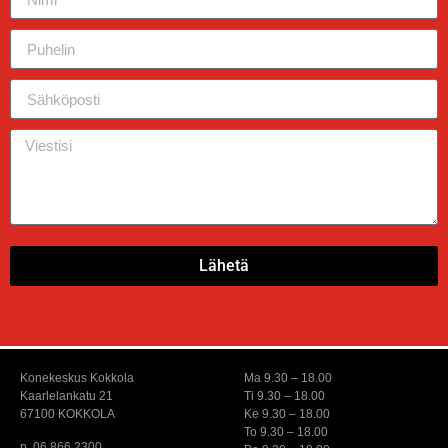
Lähetä
Konekeskus Kokkola
Ma 9.30 – 18.00
Kaarlelankatu 21
Ti 9.30 – 18.00
67100 KOKKOLA
Ke 9.30 – 18.00
To 9.30 – 18.00
p. 06 866 2300