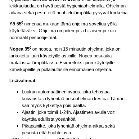
leikkuulaudat on hyvä pestä hygieniaohjelmalla. Ohjelman
aikana sekä pesu- että huuhtelulämpötila pysyvät korkeina.
Yö 55⁰
nimensä mukaan tämä ohjelma soveltuu yöllä
käytettäväksi. Ohjelma on pidempi ja hiljaisempi kuin
normaalit pesuohjelmat.
Nopea 35⁰
on nopea, noin 15 minuutin ohjelma, joka on
tarkoitettu juuri käytetyille astioille. Nopea pesuaika
matalassa lämpötilassa. Esimerkiksi juuri käytetyille
kahvikupeille ja pullalautasille erinomainen ohjelma.
Lisävalinnat
Luukun automaattinen avaus, joka tehostaa
kuivausta ja lyhentää pesuohelman kestoa. Tämän
saa myös kytkettyä pois päältä.
Ajastin, joka toimii 1-24h. Ajastimen avulla voit
käyttää edullista yösähköä.
Pikapainike, joka lyhentää ohjelma-aikaa sekä
pesusta että huuhtelusta.