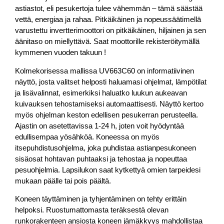
astiastot, eli pesukertoja tulee vähemmän – tämä säästää
vettä, energiaa ja rahaa. Pitkäikäinen ja nopeussäätimellä
varustettu invertterimoottori on pitkäikäinen, hiljainen ja sen
äänitaso on miellyttävä. Saat moottorille rekisteröitymällä
kymmenen vuoden takuun !
Kolmekorisessa mallissa UV663C60 on informatiivinen
näyttö, josta valitset helposti haluamasi ohjelmat, lämpötilat
ja lisävalinnat, esimerkiksi haluatko luukun aukeavan
kuivauksen tehostamiseksi automaattisesti. Näyttö kertoo
myös ohjelman keston edellisen pesukerran perusteella.
Ajastin on asetettavissa 1-24 h, joten voit hyödyntää
edullisempaa yösähköä. Koneessa on myös
itsepuhdistusohjelma, joka puhdistaa astianpesukoneen
sisäosat hohtavan puhtaaksi ja tehostaa ja nopeuttaa
pesuohjelmia. Lapsilukon saat kytkettyä omien tarpeidesi
mukaan päälle tai pois päältä.
Koneen täyttäminen ja tyhjentäminen on tehty erittäin
helpoksi. Ruostumattomasta teräksestä olevan
runkorakenteen ansiosta koneen jämäkkyys mahdollistaa