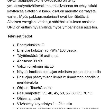
UPOn astianpesukone UV663C60 on tehty
ympäristöystävällisesti, materiaalivalinnat on tehty pitkää
käyttöikää ajatellen ja kaikki osat on merkitty kierrätystä
varten. Myös pakkausmateriaalit ovat kierrätettäviä.
Alhaisen energian- veden ja sähkönkulutuksen ansiosta
UPO on erittäin hyvä valinta myös ympäristöäsi ajatellen.
Tekniset tiedot
Energialuokka: C
Energiankulutus: 76 kWh / 100 pesua
Täyttömäärä: 16 astiastoa
Äänitaso: 39 dB
Valitun ohjelman näyttö
Näyttö ilmoittaa pesuajan edellisen pesun perusteella
Pesuajan päättymisen ilmaisin: Ilmaistaan äänellä ja
merkkivalolla
Ohjaus: TouchControl
Pesulämpötilat: 35, 40, 45, 50, 55, 60, 65, 70 °C
Ohjelmamuisti
Viivästetty käynnistys 1 – 24 tuntia