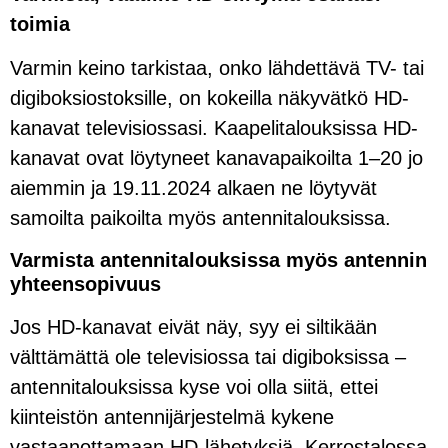
toimia
Varmin keino tarkistaa, onko lähdettävä TV- tai
digiboksiostoksille, on kokeilla näkyvätkö HD-
kanavat televisiossasi. Kaapelitalouksissa HD-
kanavat ovat löytyneet kanavapaikoilta 1–20 jo
aiemmin ja 19.11.2024 alkaen ne löytyvät
samoilta paikoilta myös antennitalouksissa.
Varmista antennitalouksissa myös antennin
yhteensopivuus
Jos HD-kanavat eivät näy, syy ei siltikään
välttämättä ole televisiossa tai digiboksissa –
antennitalouksissa kyse voi olla siitä, ettei
kiinteistön antennijärjestelmä kykene
vastaanottamaan HD-lähetyksiä. Kerrostalossa