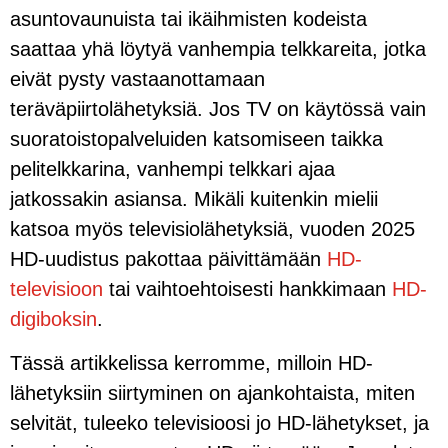
asuntovaunuista tai ikäihmisten kodeista
saattaa yhä löytyä vanhempia telkkareita, jotka
eivät pysty vastaanottamaan
teräväpiirtolähetyksiä. Jos TV on käytössä vain
suoratoistopalveluiden katsomiseen taikka
pelitelkkarina, vanhempi telkkari ajaa
jatkossakin asiansa. Mikäli kuitenkin mielii
katsoa myös televisiolähetyksiä, vuoden 2025
HD-uudistus pakottaa päivittämään
HD-
televisioon
tai vaihtoehtoisesti hankkimaan
HD-
digiboksin
.
Tässä artikkelissa kerromme, milloin HD-
lähetyksiin siirtyminen on ajankohtaista, miten
selvität, tuleeko televisioosi jo HD-lähetykset, ja