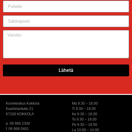
Lähetä
Konekeskus Kokkola
Ma 9.30 – 18.00
Kaarlelankatu 21
Ti 9.30 – 18.00
67100 KOKKOLA
Ke 9.30 – 18.00
To 9.30 – 18.00
p. 06 866 2300
Pe 9.30 – 18.00
f. 06 868 0401
La 10.00 – 14.00