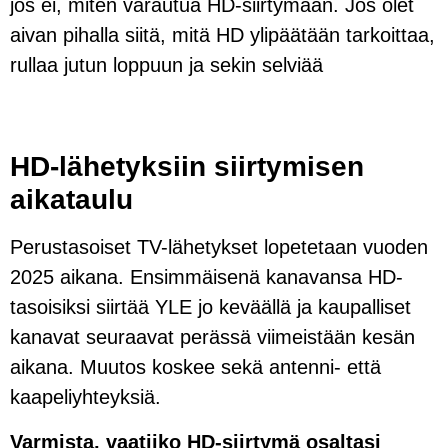
jos ei, miten varautua HD-siirtymään. Jos olet
aivan pihalla siitä, mitä HD ylipäätään tarkoittaa,
rullaa jutun loppuun ja sekin selviää
HD-lähetyksiin siirtymisen
aikataulu
Perustasoiset TV-lähetykset lopetetaan vuoden
2025 aikana. Ensimmäisenä kanavansa HD-
tasoisiksi siirtää YLE jo keväällä ja kaupalliset
kanavat seuraavat perässä viimeistään kesän
aikana. Muutos koskee sekä antenni- että
kaapeliyhteyksiä.
Varmista, vaatiiko HD-siirtymä osaltasi