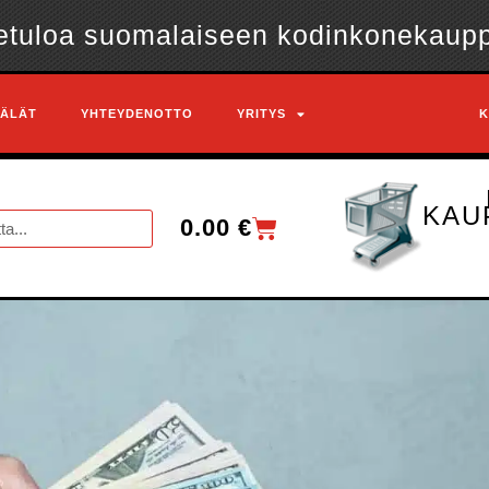
etuloa suomalaiseen kodinkonekaup
ÄLÄT
YHTEYDENOTTO
YRITYS
K
KAU
0.00
€