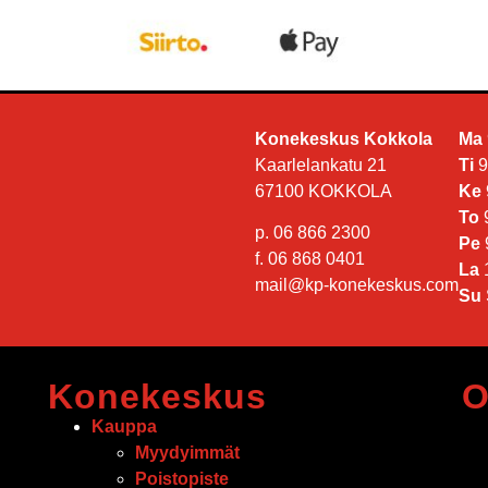
Konekeskus Kokkola
Ma
Kaarlelankatu 21
Ti
9
67100 KOKKOLA
Ke
To
9
p. 06 866 2300
Pe
f. 06 868 0401
La
1
mail@kp-konekeskus.com
Su
Konekeskus
O
Kauppa
Myydyimmät
Poistopiste