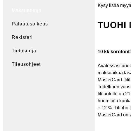
Kysy lisää myym
Maksuehtoja
TUOHI 
Palautusoikeus
Rekisteri
Tietosuoja
10 kk korotont
Tilausohjeet
Avatessasi uude
maksuaikaa tasa
MasterCard -tili
Todellinen vuos
tililuotolle on 
huomioitu kuuka
+ 12 %. Tilinho
MasterCard on v