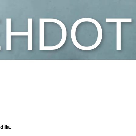
EHDOT
illa.