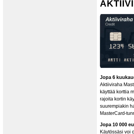
AKTIIV
Jopa 6 kuukau
Aktiiviraha Mast
käyttää korttia
rajoita kortin kä
suurempiakin ha
MasterCard-tunn
Jopa 10 000 eu
Käytössäsi voi o