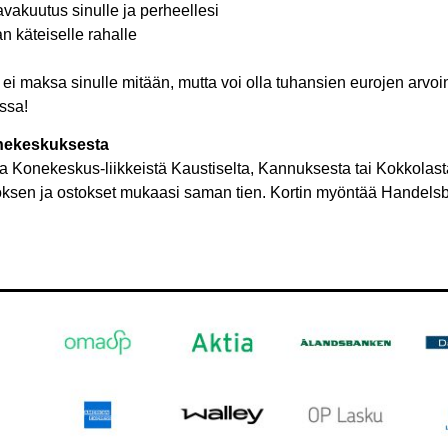
vakuutus sinulle ja perheellesi
n käteiselle rahalle
ei maksa sinulle mitään, mutta voi olla tuhansien eurojen arvo
ssa!
onekeskuksesta
ia Konekeskus-liikkeistä Kaustiselta, Kannuksesta tai Kokkolast
öksen ja ostokset mukaasi saman tien. Kortin myöntää Handel