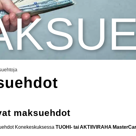
AKSU
uehtoja
suehdot
vat maksuehdot
suehdot Konekeskuksessa
TUOHI- tai AKTIIVIRAHA MasterCard