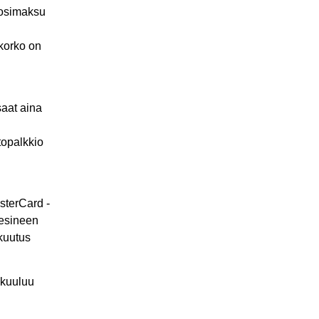
uosimaksu
ikorko on
saat aina
.
topalkkio
sterCard -
n esineen
kuutus
 kuuluu