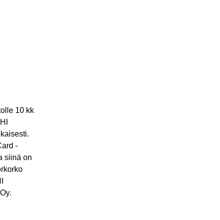
olle 10 kk
OHI
kaisesti.
ard -
a siinä on
orkorko
I
 Oy.