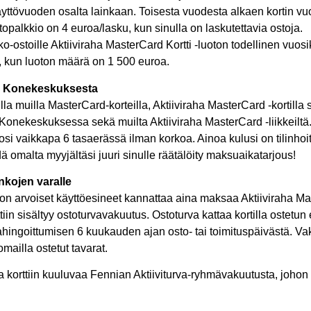
ttövuoden osalta lainkaan. Toisesta vuodesta alkaen kortin v
itopalkkio on 4 euroa/lasku, kun sinulla on laskutettavia ostoja.
tko-ostoille Aktiiviraha MasterCard Kortti -luoton todellinen vuos
, kun luoton määrä on 1 500 euroa.
 Konekeskuksesta
lla muilla MasterCard-korteilla, Aktiiviraha MasterCard -kortilla 
onekeskuksessa sekä muilta Aktiiviraha MasterCard -liikkeiltä
si vaikkapa 6 tasaerässä ilman korkoa. Ainoa kulusi on tilinhoi
dä omalta myyjältäsi juuri sinulle räätälöity maksuaikatarjous!
nkojen varalle
ron arvoiset käyttöesineet kannattaa aina maksaa Aktiiviraha Ma
orttiin sisältyy ostoturvavakuutus. Ostoturva kattaa kortilla ostetu
ahingoittumisen 6 kuukauden ajan osto- tai toimituspäivästä. Va
mailla ostetut tavarat.
a korttiin kuuluvaa Fennian Aktiiviturva-ryhmävakuutusta, johon