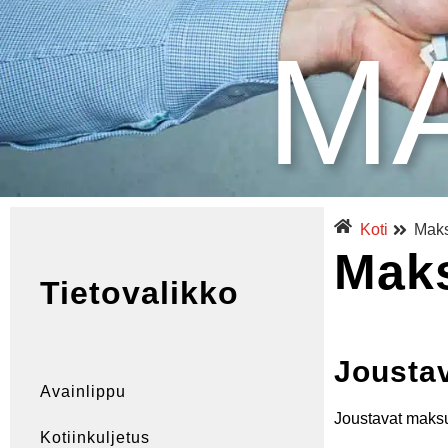
M
Koti
Maks
Mak
Tietovalikko
Jousta
Avainlippu
Joustavat mak
Kotiinkuljetus