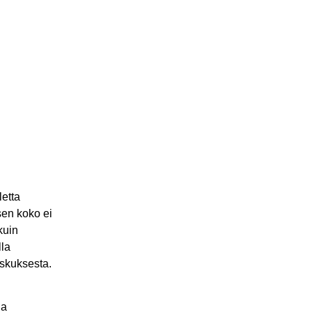
letta
sen koko ei
kuin
lla
skuksesta.
ua