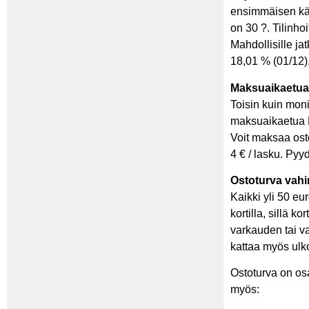
ensimmäisen käy
on 30 ?. Tilinho
Mahdollisille ja
18,01 % (01/12)
Maksuaikaetua
Toisin kuin moni
maksuaikaetua K
Voit maksaa osto
4 € / lasku. Pyy
Ostoturva vahi
Kaikki yli 50 eu
kortilla, sillä k
varkauden tai v
kattaa myös ulko
Ostoturva on os
myös: