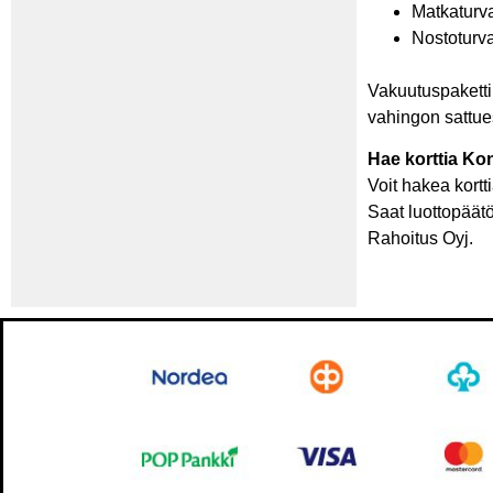
Matkaturva
Nostoturva
Vakuutuspaketti 
vahingon sattue
Hae korttia K
Voit hakea kortt
Saat luottopäät
Rahoitus Oyj.