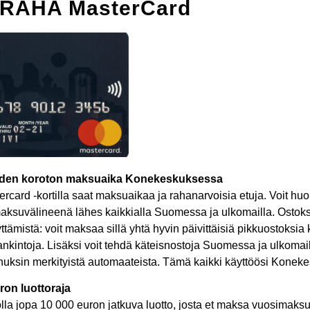
IRAHA MasterCard
den koroton maksuaika Konekeskuksessa
ercard -kortilla saat maksuaikaa ja rahanarvoisia etuja. Voit huo
 maksuvälineenä lähes kaikkialla Suomessa ja ulkomailla. Ostok
yttämistä: voit maksaa sillä yhtä hyvin päivittäisiä pikkuostoksia 
nkintoja. Lisäksi voit tehdä käteisnostoja Suomessa ja ulkomai
uksin merkityistä automaateista. Tämä kaikki käyttöösi Koneke
ron luottoraja
lla jopa 10 000 euron jatkuva luotto, josta et maksa vuosimaks