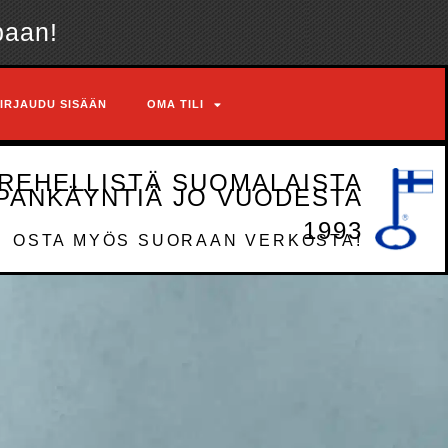
paan!
IRJAUDU SISÄÄN
OMA TILI
REHELLISTÄ SUOMALAISTA
PANKÄYNTIÄ JO VUODESTA
1993
OSTA MYÖS SUORAAN VERKOSTA!