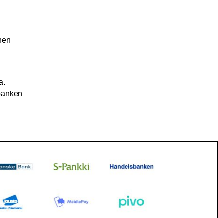
inen
a.
sbanken