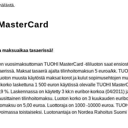
älästä.
MasterCard
a maksuaikaa tasaerissä!
n vuosimaksuttoman TUOHI MasterCard -tililuoton saat ensiost
erissä. Maksat tasaerä ajalta tilinhoitomaksun 5 euroa/kk. TU
luoton muusta käytöstä maksat korot ja kulut sopimusehtojen mu
ikorko laskettuna 1 500 euron käytössä olevalle TUOHI MasterC
21,9 %. Laskennassa on käytetty 3 kk:n euribor-korkoa (04/2011) j
usittainen tilinhoitomaksu. Luoton korko on 3 kuukauden eurib
itomaksu on 5,00 euroa. Luottoraja on 1000 -10000 euroa. TUOH
oimassa toistaiseksi. Luotonantaja on Nordea Rahoitus Suomi