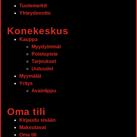
Tuotemerkit
Yhteydenotto
Konekeskus
Kauppa
Myydyimmät
Poistopiste
Tarjoukset
Uutuudet
Myymälät
Yritys
Avainlippu
Oma tili
Kirjaudu sisään
Maksutavat
Oma tili