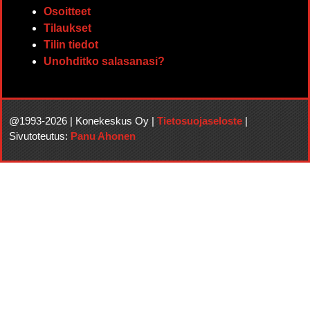
Osoitteet
Tilaukset
Tilin tiedot
Unohditko salasanasi?
@1993-2026 | Konekeskus Oy |
Tietosuojaseloste
|
Sivutoteutus:
Panu Ahonen