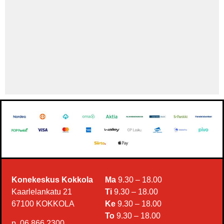
Konekeskus Kokkola
Ma
9.30 – 18.00
Kaarlelankatu 21
Ti
9.30 – 18.00
67100 KOKKOLA
Ke
9.30 – 18.00
To
9.30 – 18.00
p. 06 866 2300