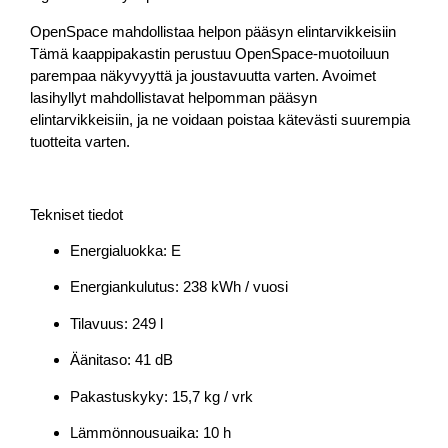
OpenSpace mahdollistaa helpon pääsyn elintarvikkeisiin
Tämä kaappipakastin perustuu OpenSpace-muotoiluun
parempaa näkyvyyttä ja joustavuutta varten. Avoimet
lasihyllyt mahdollistavat helpomman pääsyn
elintarvikkeisiin, ja ne voidaan poistaa kätevästi suurempia
tuotteita varten.
Tekniset tiedot
Energialuokka: E
Energiankulutus: 238 kWh / vuosi
Tilavuus: 249 l
Äänitaso: 41 dB
Pakastuskyky: 15,7 kg / vrk
Lämmönnousuaika: 10 h