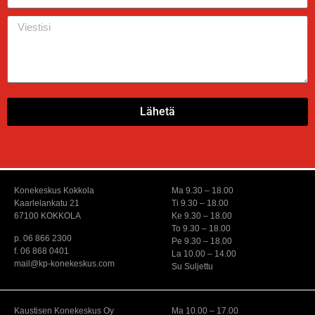
Lähetä
Konekeskus Kokkola
Ma 9.30 – 18.00
Kaarlelankatu 21
Ti 9.30 – 18.00
67100 KOKKOLA
Ke 9.30 – 18.00
To 9.30 – 18.00
p. 06 866 2300
Pe 9.30 – 18.00
f. 06 868 0401
La 10.00 – 14.00
mail@kp-konekeskus.com
Su Suljettu
Kaustisen Konekeskus Oy
Ma 10.00 – 17.00