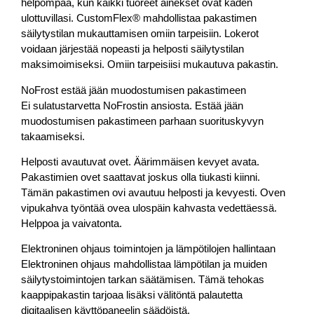
helpompaa, kun kaikki tuoreet ainekset ovat käden
ulottuvillasi. CustomFlex® mahdollistaa pakastimen
säilytystilan mukauttamisen omiin tarpeisiin. Lokerot
voidaan järjestää nopeasti ja helposti säilytystilan
maksimoimiseksi. Omiin tarpeisiisi mukautuva pakastin.
NoFrost estää jään muodostumisen pakastimeen
Ei sulatustarvetta NoFrostin ansiosta. Estää jään
muodostumisen pakastimeen parhaan suorituskyvyn
takaamiseksi.
Helposti avautuvat ovet. Äärimmäisen kevyet avata.
Pakastimien ovet saattavat joskus olla tiukasti kiinni.
Tämän pakastimen ovi avautuu helposti ja kevyesti. Oven
vipukahva työntää ovea ulospäin kahvasta vedettäessä.
Helppoa ja vaivatonta.
Elektroninen ohjaus toimintojen ja lämpötilojen hallintaan
Elektroninen ohjaus mahdollistaa lämpötilan ja muiden
säilytystoimintojen tarkan säätämisen. Tämä tehokas
kaappipakastin tarjoaa lisäksi välitöntä palautetta
digitaalisen käyttöpaneelin säädöistä.