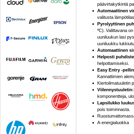
päävirtakytkintä p
Automaattinen vir
valitusta lämpötilas
Pyrolyyttinen puh
ºC). Valittavana o
uuniluukun lasi pys
uuniluukku lukkiutu
Automaattinen si
Helposti puhdiste
helpottamiseksi.
Easy Entry -pelli
Kannattimien alempi
Kiertoilmatuuletin
Viilennystuuletin:
komponentteja, ulos
Lapsilukko luuku
pois toiminnasta.
Ruostumattomassa 
A-energialuokka