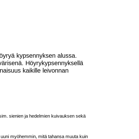
höyryä kypsennyksen alussa.
 värisenä. Höyrykypsennyksellä
isuus kaikille leivonnan
esim. sienien ja hedelmien kuivauksen sekä
tää uuni myöhemmin, mitä tahansa muuta kuin