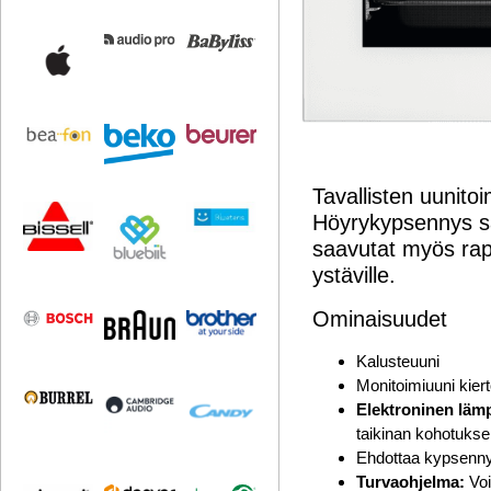
Tavallisten uunit
Höyrykypsennys sä
saavutat myös rap
ystäville.
Ominaisuudet
Kalusteuuni
Monitoimiuuni kier
Elektroninen lämp
taikinan kohotukse
Ehdottaa kypsenny
Turvaohjelma:
Voi