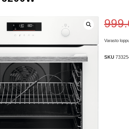
999
Varasto lopp
SKU
73325