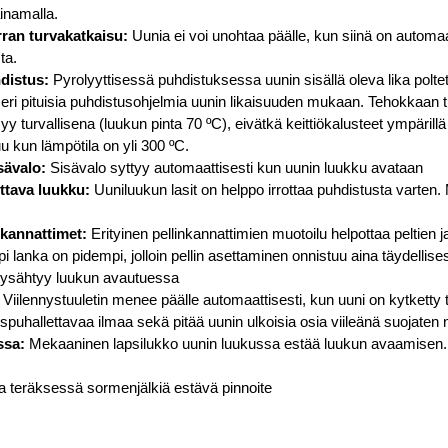
ainamalla.
ran turvakatkaisu:
Uunia ei voi unohtaa päälle, kun siinä on automaa
ta.
distus:
Pyrolyyttisessä puhdistuksessa uunin sisällä oleva lika polt
n eri pituisia puhdistusohjelmia uunin likaisuuden mukaan. Tehokkaan 
yy turvallisena (luukun pinta 70 ºC), eivätkä keittiökalusteet ympäril
u kun lämpötila on yli 300 ºC.
sävalo:
Sisävalo syttyy automaattisesti kun uunin luukku avataan
ttava luukku:
Uuniluukun lasit on helppo irrottaa puhdistusta varten
nkannattimet:
Erityinen pellinkannattimien muotoilu helpottaa peltien 
 lanka on pidempi, jolloin pellin asettaminen onnistuu aina täydellises
 pysähtyy luukun avautuessa
Viilennystuuletin menee päälle automaattisesti, kun uuni on kytketty t
puhallettavaa ilmaa sekä pitää uunin ulkoisia osia viileänä suojaten nä
ssa:
Mekaaninen lapsilukko uunin luukussa estää luukun avaamisen. 
teräksessä sormenjälkiä estävä pinnoite