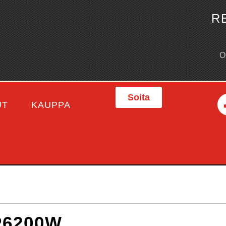
R
Soita
UT
KAUPPA
P6200W