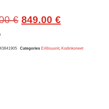
.00
€
849.00
€
u
43841905
Categories
Erillisuunit
,
Kodinkoneet