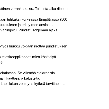
ttinen virrankatkaisu. Toiminta-aika riippuu
etaan tuhkaksi korkeassa lämpötilassa (500
tuuletuksen ja eristyksen ansiosta
lä vahingoitu. Puhdistusohjeman ajaksi
. Myös luukku voidaan irrottaa puhdistuksen
ja teleskooppikannattimien käsittelyä.
ti.
oimintaan. Se viilentää elektronisia
in käyttäjiä ja kalusteita.
Lapsilukon voi myös kytkeä tarvittaessa