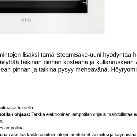
oimintojen lisäksi tämä SteamBake-uuni hyödyntää 
ilyttää taikinan pinnan kosteana ja kullanruskean
ean pinnan ja taikina pysyy meheävänä. Höyryomina
toilmavastuksella
ötilan ohjaus:
Tarkka elektroninen lämpötilan ohjaus mahdollistaa 
n.
slämpötilaa
daan asettaa kaikki uunitoimintojen asetukset valmiiksi ja käynnis