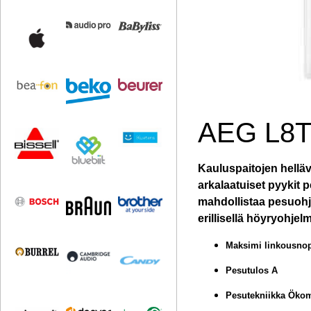
AEG L8T
Kauluspaitojen helläv
arkalaatuiset pyykit 
mahdollistaa pesuohj
erillisellä höyryohjel
Maksimi linkousnop
Pesutulos A
Pesutekniikka Öko