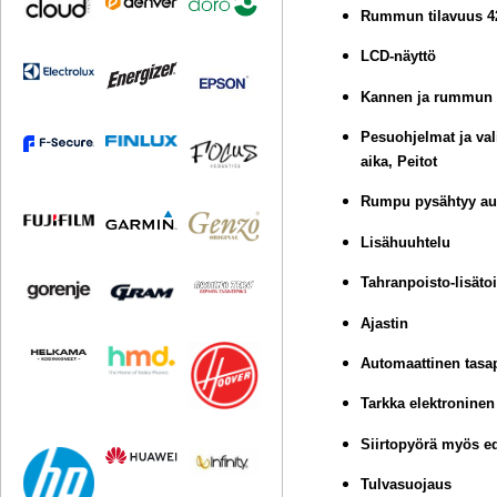
Rummun tilavuus 42
LCD-näyttö
Kannen ja rummun 
Pesuohjelmat ja val
aika, Peitot
Rumpu pysähtyy aut
Lisähuuhtelu
Tahranpoisto-lisäto
Ajastin
Automaattinen tasa
Tarkka elektroninen
Siirtopyörä myös e
Tulvasuojaus