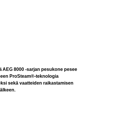
ävä AEG 8000 -sarjan pesukone pesee
 Koneen ProSteam®-teknologia
ksi sekä vaatteiden raikastamisen
jälkeen.