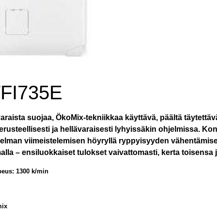
FI735E
araista suojaa, ÖkoMix-tekniikkaa käyttävä, päältä täytett
perusteellisesti ja hellävaraisesti lyhyissäkin ohjelmissa.
elman viimeistelemisen höyryllä ryppyisyyden vähentämise
malla – ensiluokkaiset tulokset vaivattomasti, kerta toisensa 
eus: 1300 k/min
mix