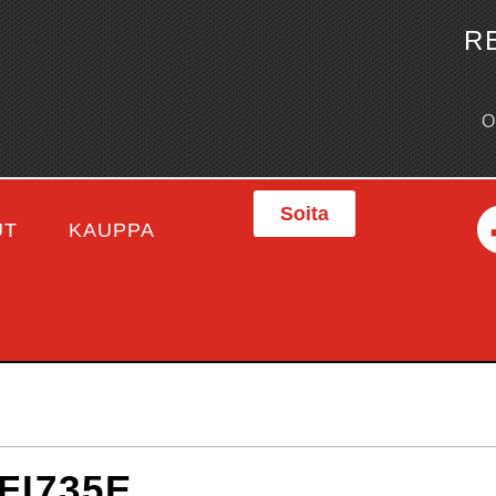
R
Soita
UT
KAUPPA
FI735E