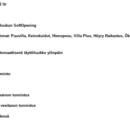
 ltr
luukun SoftOpening
innat: Puuvilla, Keinokuidut, Hienopesu, Villa Plus, Höyry Raikastus, Ök
omaattisesti täyttöluukku ylöspäin
iminto
painon tunnistus
 vesitason tunnistus
dessä