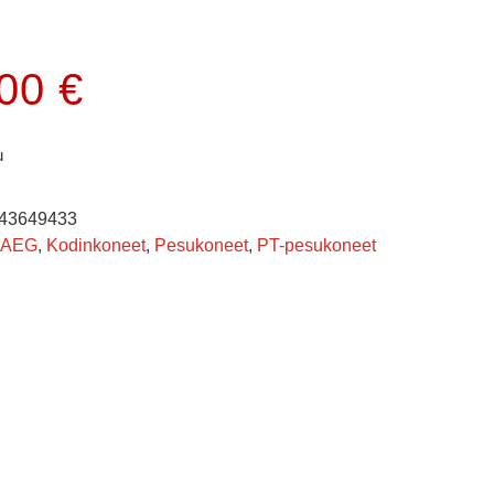
.00
€
u
43649433
AEG
,
Kodinkoneet
,
Pesukoneet
,
PT-pesukoneet