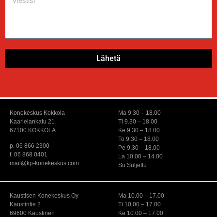
Lähetä
Konekeskus Kokkola
Ma 9.30 – 18.00
Kaarlelankatu 21
Ti 9.30 – 18.00
67100 KOKKOLA
Ke 9.30 – 18.00
To 9.30 – 18.00
p. 06 866 2300
Pe 9.30 – 18.00
f. 06 868 0401
La 10.00 – 14.00
mail@kp-konekeskus.com
Su Suljettu
Kaustisen Konekeskus Oy
Ma 10.00 – 17.00
Kaustintie 2
Ti 10.00 – 17.00
69600 Kaustinen
Ke 10.00 – 17.00