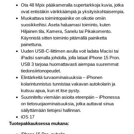
Ota 48 Mpix pääkameralla supertarkkoja kuvia, jotka
ovat entistäkin värikkäämpiä ja yksityiskohtaisempia.
Muokattava toimintopainike on oikotie omiin
suosikkeihisi. Aseta haluamasi toiminto, kuten
Hiljainen tila, Kamera, Sanelu tai Pikakomento.
Käynnistä sitten toiminto pitämällä painiketta
painettuna.
Uuden USB-C-liittimen avulla voit ladata Macisi tai
iPadisi samalla johdolla, jolla lataat iPhone 15 Pron.
USB 3 tarjoaa huomattavasti aiempaa suuremmat
tiedonsiirtonopeudet.
Elintärkeitä turvaominaisuuksia – iPhonen
kolarintunnistus tunnistaa vakavan autokolarin ja
kutsuu apua, kun et itse pysty.
Suunniteltu viemään asioita eteenpäin – iPhonessa
on tietosuojaominaisuuksia, jotka auttavat sinua
säilyttämään tietojesi hallinnan.
iOS 17
Tuotepakkauksessa mukana: