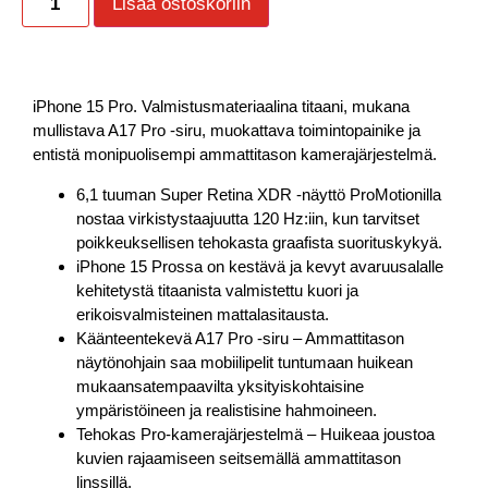
Lisää ostoskoriin
iPhone 15 Pro. Valmistusmateriaalina titaani, mukana
mullistava A17 Pro ‑siru, muokattava toimintopainike ja
entistä monipuolisempi ammattitason kamerajärjestelmä.
6,1 tuuman Super Retina XDR ‑näyttö ProMotionilla
nostaa virkistystaajuutta 120 Hz:iin, kun tarvitset
poikkeuksellisen tehokasta graafista suorituskykyä.
iPhone 15 Prossa on kestävä ja kevyt avaruusalalle
kehitetystä titaanista valmistettu kuori ja
erikoisvalmisteinen mattalasitausta.
Käänteentekevä A17 Pro -siru – Ammattitason
näytönohjain saa mobiilipelit tuntumaan huikean
mukaansatempaavilta yksityiskohtaisine
ympäristöineen ja realistisine hahmoineen.
Tehokas Pro-kamerajärjestelmä – Huikeaa joustoa
kuvien rajaamiseen seitsemällä ammattitason
linssillä.