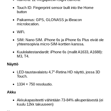
Touch ID: Fingerprint sensor built into the Home
button
Paikannus: GPS, GLONASS ja iBeacon
microlocation.
WiFi.
SIM: Nano-SIM. iPhone 6s ja iPhone 6s Plus eivät ole
yhteensopivia micro-SIM-korttien kanssa.
Kuulolaitestandardit: iPhone 6s (mallit A1633, A1688):
M3, T4.
Näyttö
LED-taustavalaistu 4,7″-Retina HD näyttö, jossa 3D
Touch.
1334 × 750 resoluutio.
Akku
Akkukapasiteetti vähintään 73-84% alkuperäisestä (ei
kuulu 12kk takuuseen)