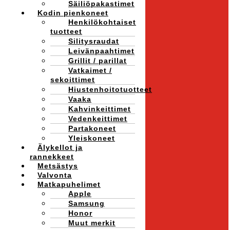
Säiliöpakastimet
Kodin pienkoneet
Henkilökohtaiset
tuotteet
Silitysraudat
Leivänpaahtimet
Grillit / parillat
Vatkaimet /
sekoittimet
Hiustenhoitotuotteet
Vaaka
Kahvinkeittimet
Vedenkeittimet
Partakoneet
Yleiskoneet
Älykellot ja
rannekkeet
Metsästys
Valvonta
Matkapuhelimet
Apple
Samsung
Honor
Muut merkit