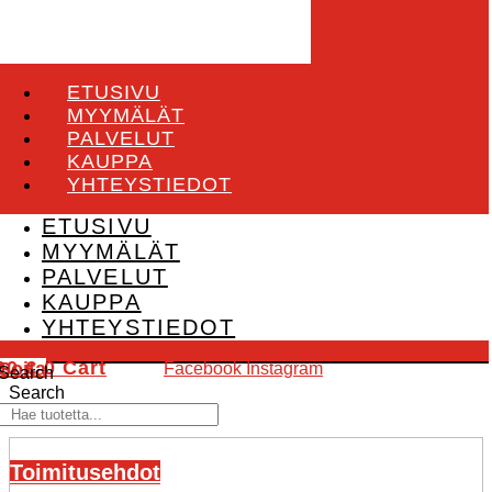
ETUSIVU
MYYMÄLÄT
PALVELUT
KAUPPA
YHTEYSTIEDOT
ETUSIVU
MYYMÄLÄT
PALVELUT
KAUPPA
YHTEYSTIEDOT
.00
€
0
Cart
Soita
Facebook
Instagram
Search
Search
Toimitusehdot