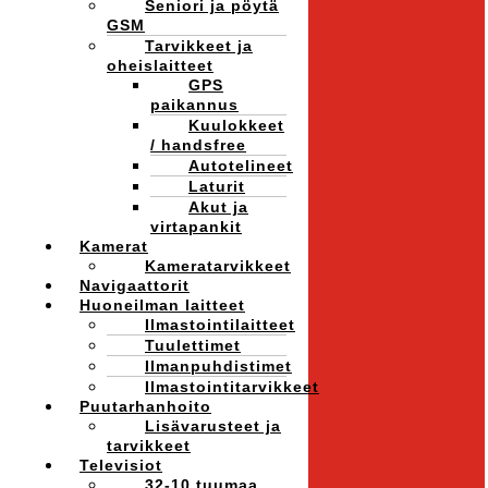
Seniori ja pöytä
GSM
Tarvikkeet ja
oheislaitteet
GPS
paikannus
Kuulokkeet
/ handsfree
Autotelineet
Laturit
Akut ja
virtapankit
Kamerat
Kameratarvikkeet
Navigaattorit
Huoneilman laitteet
Ilmastointilaitteet
Tuulettimet
Ilmanpuhdistimet
Ilmastointitarvikkeet
Puutarhanhoito
Lisävarusteet ja
tarvikkeet
Televisiot
32-10 tuumaa