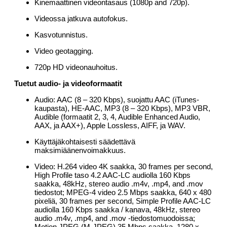
Kinemaattinen videontasaus (1080p and 720p).
Videossa jatkuva autofokus.
Kasvotunnistus.
Video geotagging.
720p HD videonauhoitus.
Tuetut audio- ja videoformaatit
Audio: AAC (8 – 320 Kbps), suojattu AAC (iTunes-
kaupasta), HE-AAC, MP3 (8 – 320 Kbps), MP3 VBR,
Audible (formaatit 2, 3, 4, Audible Enhanced Audio,
AAX, ja AAX+), Apple Lossless, AIFF, ja WAV.
Käyttäjäkohtaisesti säädettävä
maksimiäänenvoimakkuus.
Video: H.264 video 4K saakka, 30 frames per second,
High Profile taso 4.2 AAC-LC audiolla 160 Kbps
saakka, 48kHz, stereo audio .m4v, .mp4, and .mov
tiedostot; MPEG-4 video 2.5 Mbps saakka, 640 x 480
pixeliä, 30 frames per second, Simple Profile AAC-LC
audiolla 160 Kbps saakka / kanava, 48kHz, stereo
audio .m4v, .mp4, and .mov -tiedostomuodoissa;
Motion JPEG (M-JPEG) 35 Mbps saakka, 1280 x