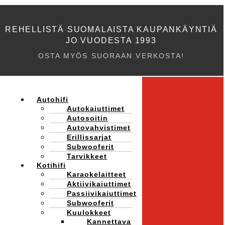
REHELLISTÄ SUOMALAISTA KAUPANKÄYNTIÄ
JO VUODESTA 1993
OSTA MYÖS SUORAAN VERKOSTA!
Autohifi
Autokaiuttimet
Autosoitin
Autovahvistimet
Erillissarjat
Subwooferit
Tarvikkeet
Kotihifi
Karaokelaitteet
Aktiivikaiuttimet
Passiivikaiuttimet
Subwooferit
Kuulokkeet
Kannettava