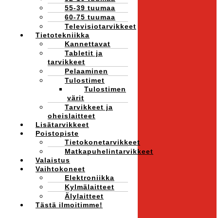
55-39 tuumaa
60-75 tuumaa
Televisiotarvikkeet
Tietotekniikka
Kannettavat
Tabletit ja
tarvikkeet
Pelaaminen
Tulostimet
Tulostimen
värit
Tarvikkeet ja
oheislaitteet
Lisätarvikkeet
Poistopiste
Tietokonetarvikkeet
Matkapuhelintarvikkeet
Valaistus
Vaihtokoneet
Elektroniikka
Kylmälaitteet
Älylaitteet
Tästä ilmoitimme!