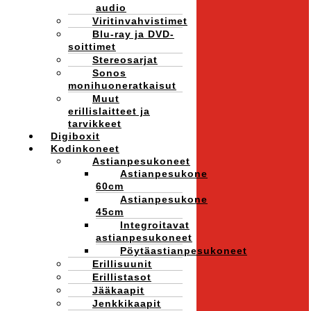
audio
Viritinvahvistimet
Blu-ray ja DVD-
soittimet
Stereosarjat
Sonos
monihuoneratkaisut
Muut
erillislaitteet ja
tarvikkeet
Digiboxit
Kodinkoneet
Astianpesukoneet
Astianpesukone
60cm
Astianpesukone
45cm
Integroitavat
astianpesukoneet
Pöytäastianpesukoneet
Erillisuunit
Erillistasot
Jääkaapit
Jenkkikaapit