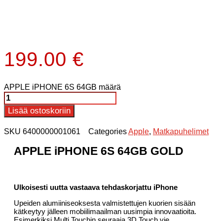
199.00
€
APPLE iPHONE 6S 64GB määrä
Lisää ostoskoriin
SKU
6400000001061
Categories
Apple
,
Matkapuhelimet
APPLE iPHONE 6S 64GB GOLD
Ulkoisesti uutta vastaava tehdaskorjattu iPhone
Upeiden alumiiniseoksesta valmistettujen kuorien sisään
kätkeytyy jälleen mobiilimaailman uusimpia innovaatioita.
Esimerkiksi Multi Touchin seuraaja 3D Touch vie