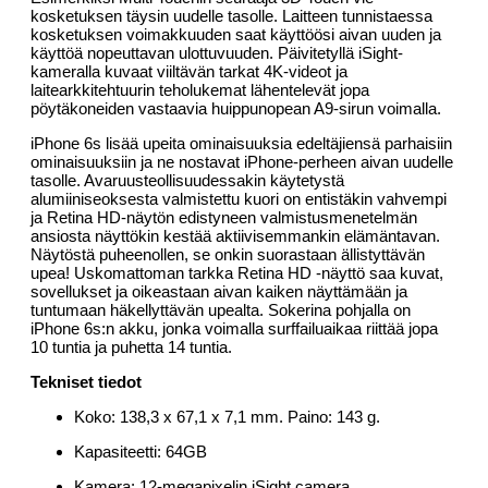
kosketuksen täysin uudelle tasolle. Laitteen tunnistaessa
kosketuksen voimakkuuden saat käyttöösi aivan uuden ja
käyttöä nopeuttavan ulottuvuuden. Päivitetyllä iSight-
kameralla kuvaat viiltävän tarkat 4K-videot ja
laitearkkitehtuurin teholukemat lähentelevät jopa
pöytäkoneiden vastaavia huippunopean A9-sirun voimalla.
iPhone 6s lisää upeita ominaisuuksia edeltäjiensä parhaisiin
ominaisuuksiin ja ne nostavat iPhone-perheen aivan uudelle
tasolle. Avaruusteollisuudessakin käytetystä
alumiiniseoksesta valmistettu kuori on entistäkin vahvempi
ja Retina HD-näytön edistyneen valmistusmenetelmän
ansiosta näyttökin kestää aktiivisemmankin elämäntavan.
Näytöstä puheenollen, se onkin suorastaan ällistyttävän
upea! Uskomattoman tarkka Retina HD -näyttö saa kuvat,
sovellukset ja oikeastaan aivan kaiken näyttämään ja
tuntumaan häkellyttävän upealta. Sokerina pohjalla on
iPhone 6s:n akku, jonka voimalla surffailuaikaa riittää jopa
10 tuntia ja puhetta 14 tuntia.
Tekniset tiedot
Koko: 138,3 x 67,1 x 7,1 mm. Paino: 143 g.
Kapasiteetti: 64GB
Kamera: 12-megapixelin iSight camera.