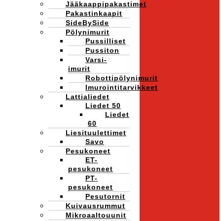
Jääkaappipakastimet
Pakastinkaapit
SideBySide
Pölynimurit
Pussilliset
Pussiton
Varsi-
imurit
Robottipölynimurit
Imurointitarvikkeet
Lattialiedet
Liedet 50
Liedet
60
Liesituulettimet
Savo
Pesukoneet
ET-
pesukoneet
PT-
pesukoneet
Pesutornit
Kuivausrummut
Mikroaaltouunit