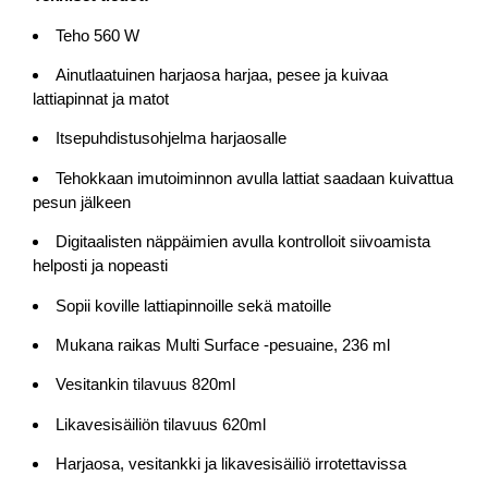
Teho 560 W
Ainutlaatuinen harjaosa harjaa, pesee ja kuivaa
lattiapinnat ja matot
Itsepuhdistusohjelma harjaosalle
Tehokkaan imutoiminnon avulla lattiat saadaan kuivattua
pesun jälkeen
Digitaalisten näppäimien avulla kontrolloit siivoamista
helposti ja nopeasti
Sopii koville lattiapinnoille sekä matoille
Mukana raikas Multi Surface -pesuaine, 236 ml
Vesitankin tilavuus 820ml
Likavesisäiliön tilavuus 620ml
Harjaosa, vesitankki ja likavesisäiliö irrotettavissa