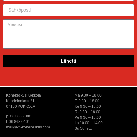
Lähetä
Konekeskus Kokkola
Ma 9.30 – 18.00
Kaarlelankatu 21
Ti 9.30 – 18.00
67100 KOKKOLA
Ke 9.30 – 18.00
To 9.30 – 18.00
p. 06 866 2300
Pe 9.30 – 18.00
f. 06 868 0401
La 10.00 – 14.00
mail@kp-konekeskus.com
Su Suljettu