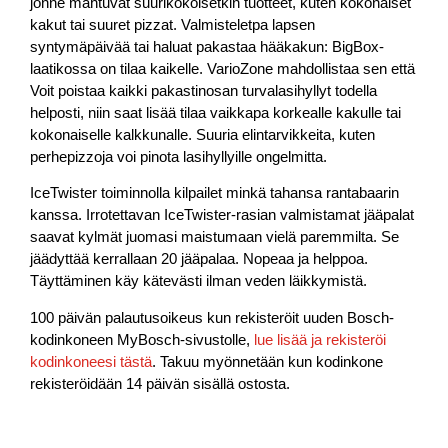
jonne mahtuvat suurikokoisetkin tuotteet, kuten kokonaiset
kakut tai suuret pizzat. Valmisteletpa lapsen
syntymäpäivää tai haluat pakastaa hääkakun: BigBox-
laatikossa on tilaa kaikelle.
VarioZone
mahdollistaa sen että
Voit poistaa kaikki pakastinosan turvalasihyllyt todella
helposti, niin saat lisää tilaa vaikkapa korkealle kakulle tai
kokonaiselle kalkkunalle. Suuria elintarvikkeita, kuten
perhepizzoja voi pinota lasihyllyille ongelmitta.
IceTwister
toiminnolla kilpailet minkä tahansa rantabaarin
kanssa. Irrotettavan IceTwister-rasian valmistamat jääpalat
saavat kylmät juomasi maistumaan vielä paremmilta. Se
jäädyttää kerrallaan 20 jääpalaa. Nopeaa ja helppoa.
Täyttäminen käy kätevästi ilman veden läikkymistä.
100 päivän palautusoikeus kun rekisteröit uuden Bosch-
kodinkoneen MyBosch-sivustolle,
lue lisää ja rekisteröi
kodinkoneesi tästä
. Takuu myönnetään kun kodinkone
rekisteröidään 14 päivän sisällä ostosta.