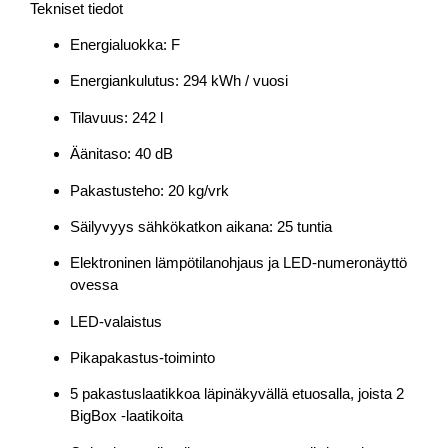
Tekniset tiedot
Energialuokka: F
Energiankulutus: 294 kWh / vuosi
Tilavuus: 242 l
Äänitaso: 40 dB
Pakastusteho: 20 kg/vrk
Säilyvyys sähkökatkon aikana: 25 tuntia
Elektroninen lämpötilanohjaus ja LED-numeronäyttö
ovessa
LED-valaistus
Pikapakastus-toiminto
5 pakastuslaatikkoa läpinäkyvällä etuosalla, joista 2
BigBox -laatikoita