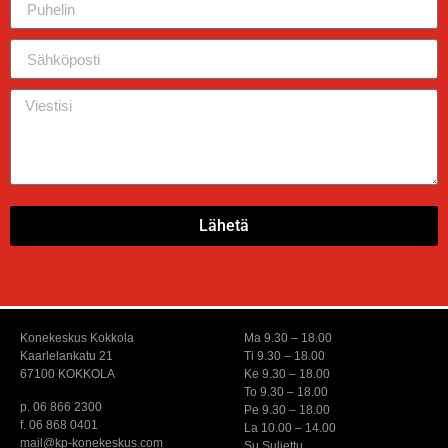
Lähetä
Konekeskus Kokkola
Ma 9.30 – 18.00
Kaarlelankatu 21
Ti 9.30 – 18.00
67100 KOKKOLA
Ke 9.30 – 18.00
To 9.30 – 18.00
p. 06 866 2300
Pe 9.30 – 18.00
f. 06 868 0401
La 10.00 – 14.00
mail@kp-konekeskus.com
Su Suljettu