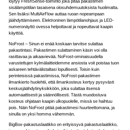
löytyy
FreshSense
-toiminto joka pitää pakastimen
sisälämpötilan tasaisena olosuhdemuutoksista huolimatta.
Sen lisäksi
MultiAirFlow
auttaa ruoan nopeampaan
jäähdyttämiseen. Elektroninen lämpötilanohjaus ja LED-
numeronäyttö ovessa helpottavat ja nopeuttavat kaapin
käyttöä.
NoFrost
– Sinun ei enää koskaan tarvitse sulattaa
pakastintasi. Pakastimen sulattaminen käsin voi olla
rasittavaa ja aikaavievää. NoFrost-ominaisuudella
varustettujen kylmälaitteidemme ansiosta voit poistaa tuon
askareen tehtävälistaltasi lopullisesti. Toisin kuin
perinteisissä pakastimissa, NoFrost-pakastimen
ilmankierto huolehtii, että ilmankosteus kertyy pysyvästi
keskusjäähdytinyksikköön, joka sulattaa itsensä
automaattisesti ja säännöllisesti. Tästä muodostuva
kosteus ohjataan kaapin ulkopuolelle, missä se haihtuu
pois. Näin NoFrost pitää pakastimesi huurteettomana, ja
sinulla on yksi homma vähemmän.
BigBox
-pakastuslaatikko on erityissyvä pakastuslaatikko,