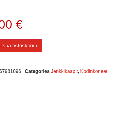
.00
€
Lisää ostoskoriin
67981096
Categories
Jenkkikaapit
,
Kodinkoneet