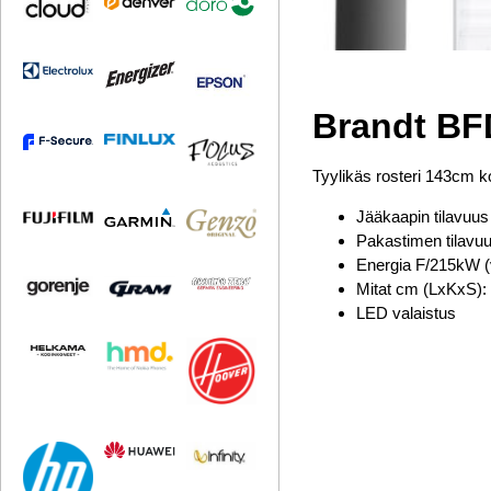
Brandt B
Tyylikäs rosteri 143cm k
Jääkaapin tilavuus 
Pakastimen tilavuus
Energia F/215kW (v
Mitat cm (LxKxS): 
LED valaistus