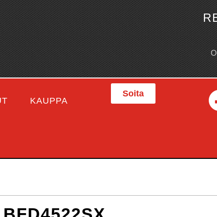
R
Soita
UT
KAUPPA
 BFD4522SX