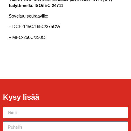
hälyttimellä. ISO/IEC 24711
Soveltuu seuraaville:
– DCP-145C/165C/375CW
– MFC-250C/290C
Kysy lisää