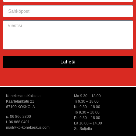
Lähetä
Konekeskus Kokkola
Ma 9.30 – 18.00
Kaarlelankatu 21
Ti 9.30 – 18.00
67100 KOKKOLA
Ke 9.30 – 18.00
To 9.30 – 18.00
p. 06 866 2300
Pe 9.30 – 18.00
f. 06 868 0401
La 10.00 – 14.00
mail@kp-konekeskus.com
Su Suljettu