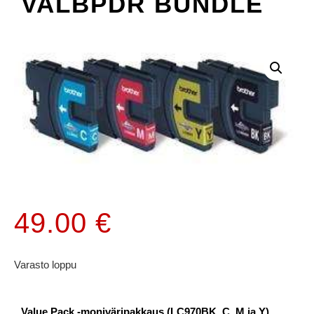
VALBPDR BUNDLE
49.00
€
Varasto loppu
Value Pack -moniväripakkaus (LC970BK, C, M ja Y)