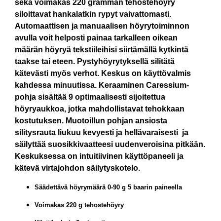
sekä voimakas 220 gramman tehostehöyry
siloittavat hankalatkin rypyt vaivattomasti.
Automaattisen ja manuaalisen höyrytoiminnon
avulla voit helposti painaa tarkalleen oikean
määrän höyryä tekstiileihisi siirtämällä kytkintä
taakse tai eteen. Pystyhöyrytyksellä silitätä
kätevästi myös verhot. Keskus on käyttövalmis
kahdessa minuutissa. Keraaminen Caressium-
pohja sisältää 9 optimaalisesti sijoitettua
höyryaukkoa, jotka mahdollistavat tehokkaan
kostutuksen. Muotoillun pohjan ansiosta
silitysrauta liukuu kevyesti ja hellävaraisesti  ja
säilyttää suosikkivaatteesi uudenveroisina pitkään.
Keskuksessa on intuitiivinen käyttöpaneeli ja
kätevä virtajohdon säilytyskotelo.
Säädettävä höyrymäärä 0-90 g 5 baarin paineella
Voimakas 220 g tehostehöyry