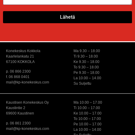
Lähetä
Konekeskus Kokkola
Ma 9.30 – 18.00
Kaarlelankatu 21
Ti 9.30 – 18.00
67100 KOKKOLA
Ke 9.30 – 18.00
To 9.30 – 18.00
p. 06 866 2300
Pe 9.30 – 18.00
f. 06 868 0401
La 10.00 – 14.00
mail@kp-konekeskus.com
Su Suljettu
Kaustisen Konekeskus Oy
Ma 10.00 – 17.00
Kaustintie 2
Ti 10.00 – 17.00
69600 Kaustinen
Ke 10.00 – 17.00
To 10.00 – 17.00
p. 06 861 2300
Pe 10.00 – 17.00
mail@kp-konekeskus.com
La 10.00 – 14.00