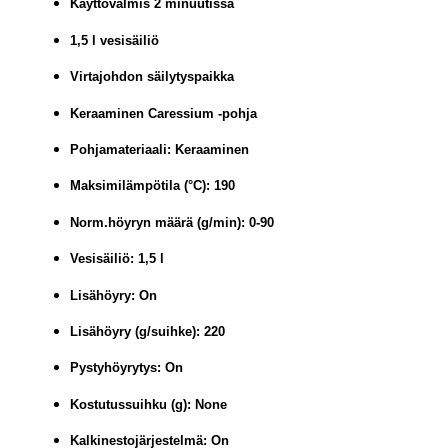
Käyttövalmis 2 minuutissa
1,5 l vesisäiliö
Virtajohdon säilytyspaikka
Keraaminen Caressium -pohja
Pohjamateriaali: Keraaminen
Maksimilämpötila (°C): 190
Norm.höyryn määrä (g/min): 0-90
Vesisäiliö: 1,5 l
Lisähöyry: On
Lisähöyry (g/suihke): 220
Pystyhöyrytys: On
Kostutussuihku (g): None
Kalkinestojärjestelmä: On