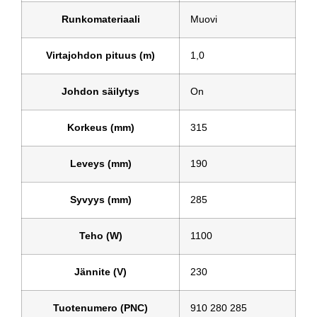
Runkomateriaali
Muovi
Virtajohdon pituus (m)
1,0
Johdon säilytys
On
Korkeus (mm)
315
Leveys (mm)
190
Syvyys (mm)
285
Teho (W)
1100
Jännite (V)
230
Tuotenumero (PNC)
910 280 285