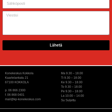
Lähetä
Konekeskus Kokkola
Ma 9.30 – 18.00
Kaarlelankatu 21
Ti 9.30 – 18.00
67100 KOKKOLA
Ke 9.30 – 18.00
To 9.30 – 18.00
p. 06 866 2300
Pe 9.30 – 18.00
f. 06 868 0401
La 10.00 – 14.00
mail@kp-konekeskus.com
Su Suljettu