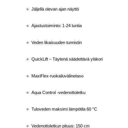
Jäljellä olevan ajan näyttö
Ajastustoiminto: 1-24 tuntia
Veden likaisuuden tunnistin
QuickLift – Täytenä säädettävä yläkori
MaxiFlex-ruokailuvälinetaso
Aqua Control -vedenottoletku
Tuloveden maksimi lämpötila 60 °C
Vedenottoletkun pituus: 150 cm